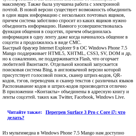
максимуму. Также была улучшена работа с электронной
почтой. В новой версии существует возможность объединить
в один ящик информацию с нескольких почтовых ящиков,
причем система заботливо спросит из каких ящиков нужно
объединить информацию. Намного усовершенствовалась
функция общения в соцсетях, причем объединилась
информация в одну ленту даже когда начиналось общение в
соцсети а продолжилось в виде СМС.
Быстрый браузер Internet Explorer 9 в ОС Windows Phone 7.5
Mango поддерживает HTML5, XHTML, CSS3, SV, DOM и др,
но к сожалению, не поддерживается Flash, что огорчает
любителей Вконтакте. Отдельной кнопкой запускается
поисковая система Bing, в англоязычной версии которой
присутствует голосовой поиск, сканер штрих-кодов, QR-
кодов, тэгов, переводчик и сканер текстов с различных языков
Распознавание кодов и штрих-кодов производится отлично
В приложении «Контакты» объединены в адресную книгу и
ленты соцсетей. таких как Twitter, Facebook, Windows Live.
Читайте также:
Перегрев Surface 3 Pro с Core i7: что
делать?
Из мультимедиа в Windows Phone 7.5 Mango нам доступно