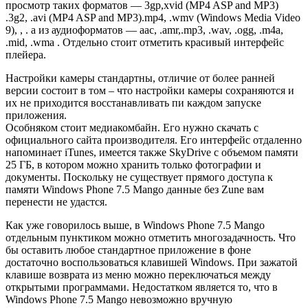
просмотр таких форматов — 3gp,xvid (MP4 ASP and MP3)
.3g2, .avi (MP4 ASP and MP3).mp4, .wmv (Windows Media Video
9), , . а из аудиоформатов — aac, .amr,.mp3, .wav, .ogg, .m4a,
.mid, .wma . Отдельно стоит отметить красивый интерфейс
плейера.
Настройки камеры стандартны, отличие от более ранней
версии состоит в том – что настройки камеры сохраняются и
их не приходится восстанавливать пи каждом запуске
приложения.
Особняком стоит медиакомбайн. Его нужно скачать с
официального сайта производителя. Его интерфейс отдаленно
напоминает iTunes, имеется также SkyDrive с объемом памяти
25 ГБ, в котором можно хранить только фотографии и
документы. Поскольку не существует прямого доступа к
памяти Windows Phone 7.5 Mango данные без Zune вам
перенести не удастся.
Как уже говорилось выше, в Windows Phone 7.5 Mango
отдельным пунктиком можно отметить многозадачность. Что
бы оставить любое стандартное приложение в фоне
достаточно воспользоваться клавишей Windows. При зажатой
клавише возврата из меню можно переключаться между
открытыми программами. Недостатком является то, что в
Windows Phone 7.5 Mango невозможно вручную