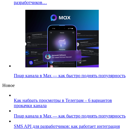
разработчиков…
Пиар канала в Max — как быстро поднять популярность
Новое
Как набрать просмотры в Телеграм – 6 вариантов
прокачки канала
Пиар канала в Max — как быстро поднять популярность
SMS API для разработчиков: как работает интеграция