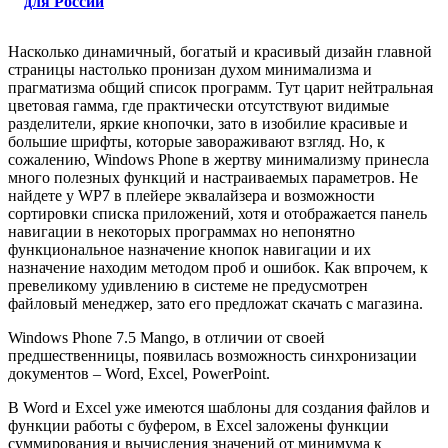
для России
Насколько динамичный, богатый и красивый дизайн главной
страницы настолько пронизан духом минимализма и
прагматизма общий список программ. Тут царит нейтральная
цветовая гамма, где практически отсутствуют видимые
разделители, яркие кнопочки, зато в изобилие красивые и
большие шрифты, которые завораживают взгляд. Но, к
сожалению, Windows Phone в жертву минимализму принесла
много полезных функций и настраиваемых параметров. Не
найдете у WP7 в плейере эквалайзера и возможности
сортировки списка приложений, хотя и отображается панель
навигации в некоторых программах но непонятно
функциональное назначение кнопок навигации и их
назначение находим методом проб и ошибок. Как впрочем, к
превеликому удивлению в системе не предусмотрен
файловый менеджер, зато его предложат скачать с магазина.
Windows Phone 7.5 Mango, в отличии от своей
предшественницы, появилась возможность синхронизации
документов – Word, Excel, PowerPoint.
В Word и Excel уже имеются шаблоны для создания файлов и
функции работы с буфером, в Excel заложены функции
суммирования и вычисления значений от минимума к