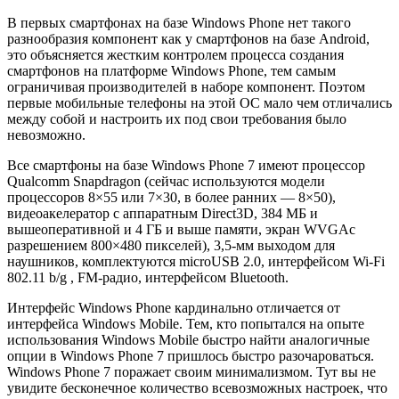
В первых смартфонах на базе Windows Phone нет такого
разнообразия компонент как у смартфонов на базе Android,
это объясняется жестким контролем процесса создания
смартфонов на платформе Windows Phone, тем самым
ограничивая производителей в наборе компонент. Поэтом
первые мобильные телефоны на этой ОС мало чем отличались
между собой и настроить их под свои требования было
невозможно.
Все смартфоны на базе Windows Phone 7 имеют процессор
Qualcomm Snapdragon (сейчас используются модели
процессоров 8×55 или 7×30, в более ранних — 8×50),
видеоакелератор с аппаратным Direct3D, 384 МБ и
вышеоперативной и 4 ГБ и выше памяти, экран WVGAс
разрешением 800×480 пикселей), 3,5-мм выходом для
наушников, комплектуются microUSB 2.0, интерфейсом Wi-Fi
802.11 b/g , FM-радио, интерфейсом Bluetooth.
Интерфейс Windows Phone кардинально отличается от
интерфейса Windows Mobile. Тем, кто попытался на опыте
использования Windows Mobile быстро найти аналогичные
опции в Windows Phone 7 пришлось быстро разочароваться.
Windows Phone 7 поражает своим минимализмом. Тут вы не
увидите бесконечное количество всевозможных настроек, что