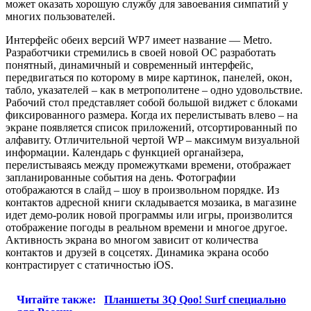
может оказать хорошую службу для завоевания симпатий у
многих пользователей.
Интерфейс обеих версий WP7 имеет название — Metro.
Разработчики стремились в своей новой ОС разработать
понятный, динамичный и современный интерфейс,
передвигаться по которому в мире картинок, панелей, окон,
табло, указателей – как в метрополитене – одно удовольствие.
Рабочий стол представляет собой большой виджет с блоками
фиксированного размера. Когда их перелистывать влево – на
экране появляется список приложений, отсортированный по
алфавиту. Отличительной чертой WP – максимум визуальной
информации. Календарь с функцией органайзера,
перелистываясь между промежутками времени, отображает
запланированные события на день. Фотографии
отображаются в слайд – шоу в произвольном порядке. Из
контактов адресной книги складывается мозаика, в магазине
идет демо-ролик новой программы или игры, произволится
отображение погоды в реальном времени и многое другое.
Активность экрана во многом зависит от количества
контактов и друзей в соцсетях. Динамика экрана особо
контрастирует с статичностью iOS.
Читайте также:
Планшеты 3Q Qoo! Surf специально