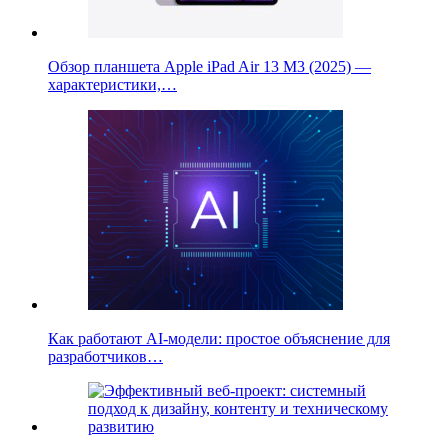
Обзор планшета Apple iPad Air 13 M3 (2025) —
характеристики,…
Как работают AI-модели: простое объяснение для
разработчиков…