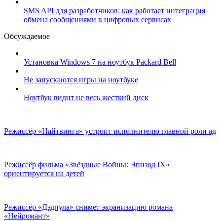
SMS API для разработчиков: как работает интеграция
обмена сообщениями в цифровых сервисах
Обсуждаемое
Установка Windows 7 на ноутбук Packard Bell
Не запускаются игры на ноутбуке
Ноутбук видит не весь жесткий диск
Режиссёр «Найтвинга» устроит исполнителю главной роли ад
Режиссёр фильма «Звёздные Войны: Эпизод IX»
ориентируется на детей
Режиссёр «Дэдпула» снимет экранизацию романа
«Нейромант»