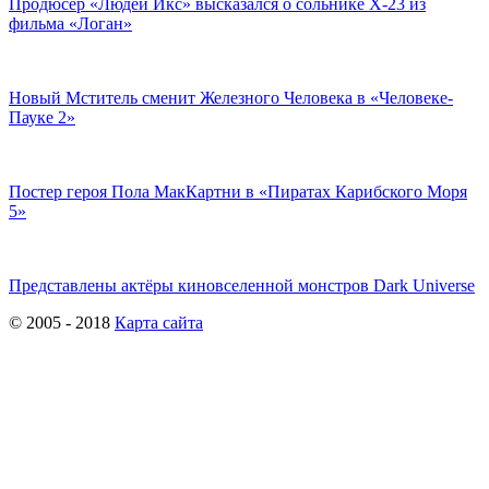
Продюсер «Людей Икс» высказался о сольнике X-23 из
фильма «Логан»
Новый Мститель сменит Железного Человека в «Человеке-
Пауке 2»
Постер героя Пола МакКартни в «Пиратах Карибского Моря
5»
Представлены актёры киновселенной монстров Dark Universe
© 2005 - 2018
Карта сайта