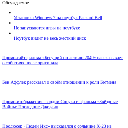
Обсуждаемое
Установка Windows 7 на ноутбук Packard Bell
Не запускаются игры на ноутбуке
Ноутбук видит не весь жесткий диск
Промо-сайт фильма «Бегущий по лезвию 2049» рассказывает
о событиях после оригинала
Бен Аффлек рассказал о своём отношении к роли Бэтмена
Промо-изображения гвардии Сноука из фильма «Звёздные
Войны: Последние Джедаи»
Продюсер «Людей Икс» высказался о сольнике X-23 из