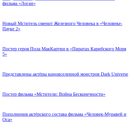
фильма «Логан»
Новый Мститель сменит Железного Человека в «Человеке-
Пауке 2»
Постер героя Пола МакКартни в «Пиратах Карибского Моря
5»
Представлены актёры киновселенной монстров Dark Universe
Постер фильма «Мстители: Война Бесконечности»
Пополнения актёрского состава фильма «Человек-Муравей и
Оса»