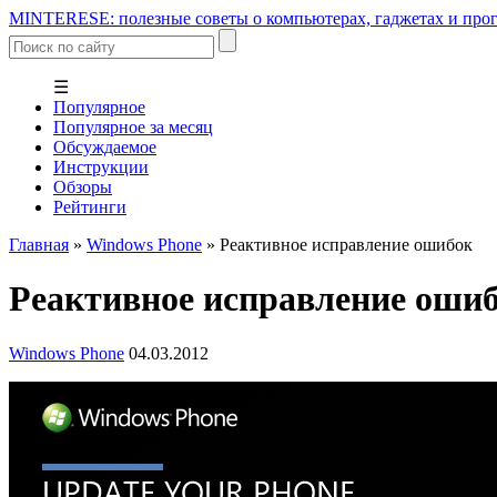
MINTERESE: полезные советы о компьютерах, гаджетах и прог
☰
Популярное
Популярное за месяц
Обсуждаемое
Инструкции
Обзоры
Рейтинги
Главная
»
Windows Phone
»
Реактивное исправление ошибок
Реактивное исправление оши
Windows Phone
04.03.2012