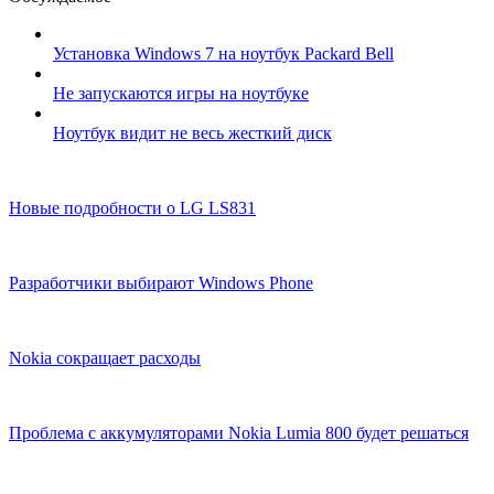
Установка Windows 7 на ноутбук Packard Bell
Не запускаются игры на ноутбуке
Ноутбук видит не весь жесткий диск
Новые подробности о LG LS831
Разработчики выбирают Windows Phone
Nokia сокращает расходы
Проблема с аккумуляторами Nokia Lumia 800 будет решаться