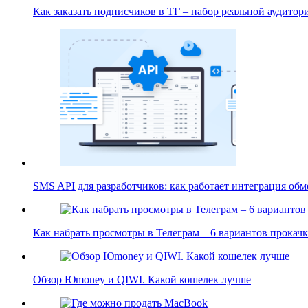
Как заказать подписчиков в ТГ – набор реальной аудито
SMS API для разработчиков: как работает интеграция об
Как набрать просмотры в Телеграм – 6 вариантов прока
Обзор Юmoney и QIWI. Какой кошелек лучше