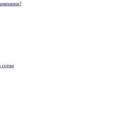
 компании?
о сотни