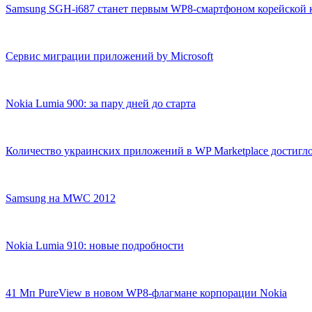
Samsung SGH-i687 станет первым WP8-смартфоном корейской
Сервис миграции приложений by Microsoft
Nokia Lumia 900: за пару дней до старта
Количество украинских приложений в WP Marketplace достигл
Samsung на MWC 2012
Nokia Lumia 910: новые подробности
41 Мп PureView в новом WP8-флагмане корпорации Nokia