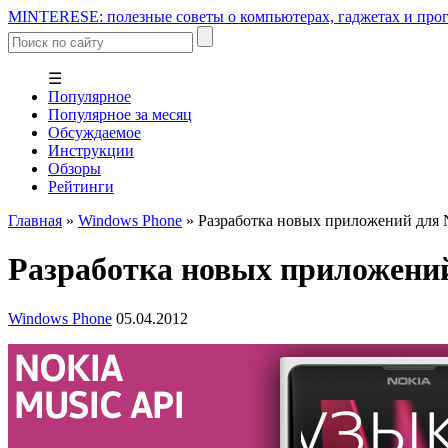
MINTERESE: полезные советы о компьютерах, гаджетах и прог
☰
Популярное
Популярное за месяц
Обсуждаемое
Инструкции
Обзоры
Рейтинги
Главная
»
Windows Phone
»
Разработка новых приложений для 
Разработка новых приложений
Windows Phone
05.04.2012