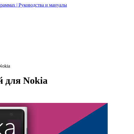
раммах | Руководства и мануалы
Nokia
 для Nokia