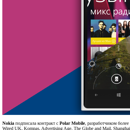
Nokia
подписала контракт с
Polar Mobile
, разработчиком боле
Wired UK, Kompas, Advertising Age, The Globe and Mail, Shangha