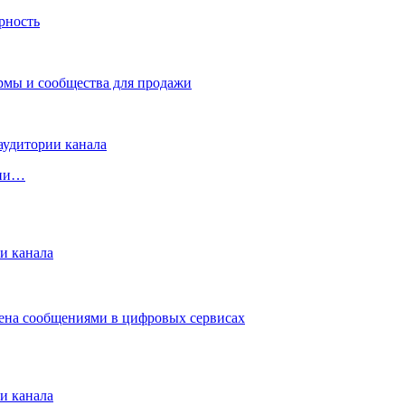
рии…
и канала
мена сообщениями в цифровых сервисах
и канала