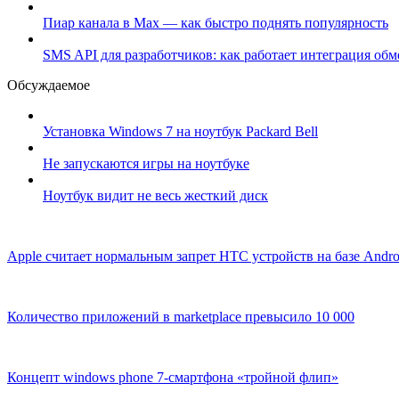
Пиар канала в Max — как быстро поднять популярность
SMS API для разработчиков: как работает интеграция об
Обсуждаемое
Установка Windows 7 на ноутбук Packard Bell
Не запускаются игры на ноутбуке
Ноутбук видит не весь жесткий диск
Apple считает нормальным запрет HTC устройств на базе Andro
Количество приложений в marketplace превысило 10 000
Концепт windows phone 7-смартфона «тройной флип»