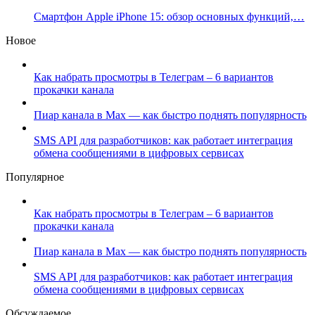
Смартфон Apple iPhone 15: обзор основных функций,…
Новое
Как набрать просмотры в Телеграм – 6 вариантов
прокачки канала
Пиар канала в Max — как быстро поднять популярность
SMS API для разработчиков: как работает интеграция
обмена сообщениями в цифровых сервисах
Популярное
Как набрать просмотры в Телеграм – 6 вариантов
прокачки канала
Пиар канала в Max — как быстро поднять популярность
SMS API для разработчиков: как работает интеграция
обмена сообщениями в цифровых сервисах
Обсуждаемое