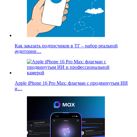
Как заказать подписчиков в ТГ – набор реальной
аудитории…
Apple iPhone 16 Pro Max: флагман с продвинутым ИИ
и…