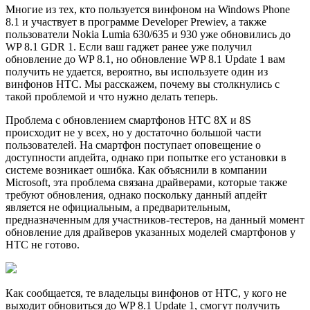
Многие из тех, кто пользуется винфоном на Windows Phone
8.1 и участвует в программе Developer Prewiev, а также
пользователи Nokia Lumia 630/635 и 930 уже обновились до
WP 8.1 GDR 1. Если ваш гаджет ранее уже получил
обновление до WP 8.1, но обновление WP 8.1 Update 1 вам
получить не удается, вероятно, вы используете один из
винфонов HTC. Мы расскажем, почему вы столкнулись с
такой проблемой и что нужно делать теперь.
Проблема с обновлением смартфонов HTC 8X и 8S
происходит не у всех, но у достаточно большой части
пользователей. На смартфон поступает оповещение о
доступности апдейта, однако при попытке его установки в
системе возникает ошибка. Как объяснили в компании
Microsoft, эта проблема связана драйверами, которые также
требуют обновления, однако поскольку данный апдейт
является не официальным, а предварительным,
предназначенным для участников-тестеров, на данный момент
обновление для драйверов указанных моделей смартфонов у
HTC не готово.
Как сообщается, те владельцы винфонов от HTC, у кого не
выходит обновиться до WP 8.1 Update 1, смогут получить