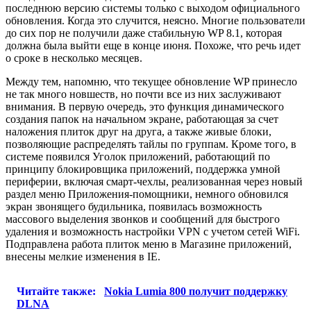
последнюю версию системы только с выходом официального
обновления. Когда это случится, неясно. Многие пользователи
до сих пор не получили даже стабильную WP 8.1, которая
должна была выйти еще в конце июня. Похоже, что речь идет
о сроке в несколько месяцев.
Между тем, напомню, что текущее обновление WP принесло
не так много новшеств, но почти все из них заслуживают
внимания. В первую очередь, это функция динамического
создания папок на начальном экране, работающая за счет
наложения плиток друг на друга, а также живые блоки,
позволяющие распределять тайлы по группам. Кроме того, в
системе появился Уголок приложений, работающий по
принципу блокировщика приложений, поддержка умной
периферии, включая смарт-чехлы, реализованная через новый
раздел меню Приложения-помощники, немного обновился
экран звонящего будильника, появилась возможность
массового выделения звонков и сообщений для быстрого
удаления и возможность настройки VPN с учетом сетей WiFi.
Подправлена работа плиток меню в Магазине приложений,
внесены мелкие изменения в IE.
Читайте также:
Nokia Lumia 800 получит поддержку
DLNA