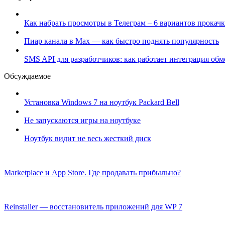
Как набрать просмотры в Телеграм – 6 вариантов прокачк
Пиар канала в Max — как быстро поднять популярность
SMS API для разработчиков: как работает интеграция об
Обсуждаемое
Установка Windows 7 на ноутбук Packard Bell
Не запускаются игры на ноутбуке
Ноутбук видит не весь жесткий диск
Marketplace и App Store. Где продавать прибыльно?
Reinstaller — восстановитель приложений для WP 7