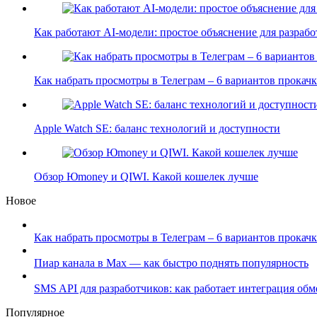
Как работают AI-модели: простое объяснение для разра
Как набрать просмотры в Телеграм – 6 вариантов прока
Apple Watch SE: баланс технологий и доступности
Обзор Юmoney и QIWI. Какой кошелек лучше
Новое
Как набрать просмотры в Телеграм – 6 вариантов прокачк
Пиар канала в Max — как быстро поднять популярность
SMS API для разработчиков: как работает интеграция об
Популярное