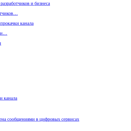
ботчиков…
чки…
и канала
мена сообщениями в цифровых сервисах