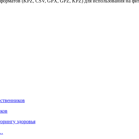
орматов (KPZ, CSV, GPX, GPZ, KPZ) для использования на фит
иков
у…