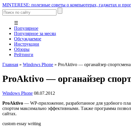
MINTERESE: полезные советы о компьютерах, гаджетах и прог
☰
Популярное
Популярное за месяц
Обсуждаемое
Инструкции
Обзоры
Рейтинги
Главная
»
Windows Phone
»
ProAktivo — органайзер спортсмена
ProAktivo — органайзер спор
Windows Phone
08.07.2012
ProAktivo
— WP-приложение, разработанное для удобного плани
спортом максимально эффективными. Также программа позволя
сайтах.
custom essay writing