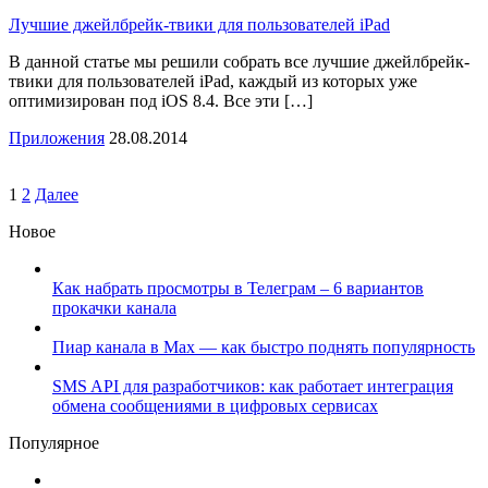
Лучшие джейлбрейк-твики для пользователей iPad
В данной статье мы решили собрать все лучшие джейлбрейк-
твики для пользователей iPad, каждый из которых уже
оптимизирован под iOS 8.4. Все эти […]
Приложения
28.08.2014
1
2
Далее
Новое
Как набрать просмотры в Телеграм – 6 вариантов
прокачки канала
Пиар канала в Max — как быстро поднять популярность
SMS API для разработчиков: как работает интеграция
обмена сообщениями в цифровых сервисах
Популярное