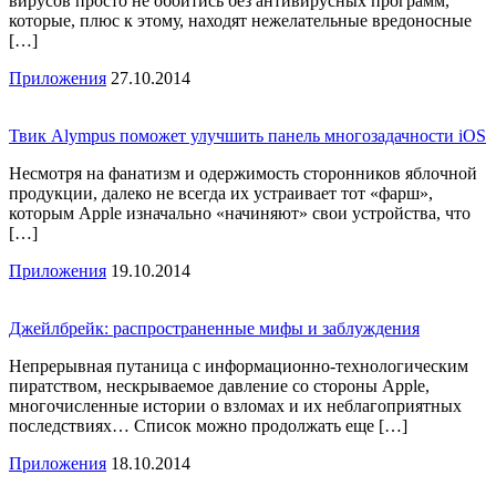
вирусов просто не обойтись без антивирусных программ,
которые, плюс к этому, находят нежелательные вредоносные
[…]
Приложения
27.10.2014
Твик Alympus поможет улучшить панель многозадачности iOS
Несмотря на фанатизм и одержимость сторонников яблочной
продукции, далеко не всегда их устраивает тот «фарш»,
которым Apple изначально «начиняют» свои устройства, что
[…]
Приложения
19.10.2014
Джейлбрейк: распространенные мифы и заблуждения
Непрерывная путаница с информационно-технологическим
пиратством, нескрываемое давление со стороны Apple,
многочисленные истории о взломах и их неблагоприятных
последствиях… Список можно продолжать еще […]
Приложения
18.10.2014