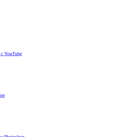
 с YouTube
ore
e Photoshop