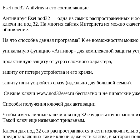
Eset nod32 Antivirus и его составляющие
Антивирус Eset nod32 — одна из самых распространенных и х
ключи на нод 32. На многих сайтах Интернета их можно скачат
обновление.
На что способна данная программа? К ее возможностям можно 
уникальную функцию «Антивор» для комплексной защиты уст
проактивную защиту от угроз сложного характера,
защиту от потери устройства и его кражи,
защиту пяти устройств сразу (идеально для большой семьи).
Свежие ключи www.nod32eset.ru бесплатно и не пиратские уже
Способы получения ключей для активации
Чтобы иметь личные ключи для нод 32 eav достаточно заполни
Такой ключ еще называют триальным.
Ключи для нод 32 еав распространяются в сети исключительно д
предоставляющих такие ключи даже есть клятва, в которой поль