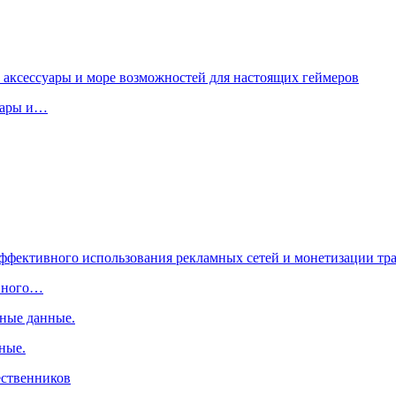
суары и…
ивного…
ные.