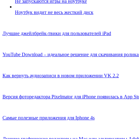
Не запускаются игры на ноутбуке
Ноутбук видит не весь жесткий диск
Лучшие джейлбрейк-твики для пользователей iPad
YouTube Download – идеальное решение для скачивания ролика
Как вернуть аудиозаписи в новом приложении VK 2.2
Версия фоторедактора Pixelmator для iPhone появилась в App St
Самые полезные приложения для Iphone 4s
Лучшие графические редакторы на Mac или альтернативы Adob