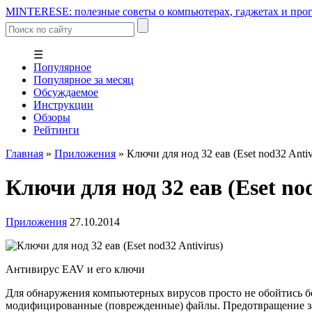
MINTERESE: полезные советы о компьютерах, гаджетах и прог
☰
Популярное
Популярное за месяц
Обсуждаемое
Инструкции
Обзоры
Рейтинги
Главная
»
Приложения
»
Ключи для нод 32 еав (Eset nod32 Antiv
Ключи для нод 32 еав (Eset nod
Приложения
27.10.2014
Антивирус EAV и его ключи
Для обнаружения компьютерных вирусов просто не обойтись б
модифицированные (поврежденные) файлы. Предотвращение зар