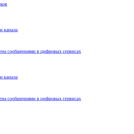
иков
и канала
мена сообщениями в цифровых сервисах
и канала
мена сообщениями в цифровых сервисах