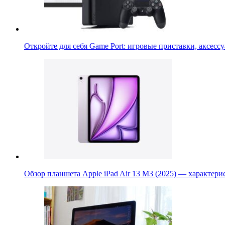
Откройте для себя Game Port: игровые приставки, аксес
Обзор планшета Apple iPad Air 13 M3 (2025) — характер