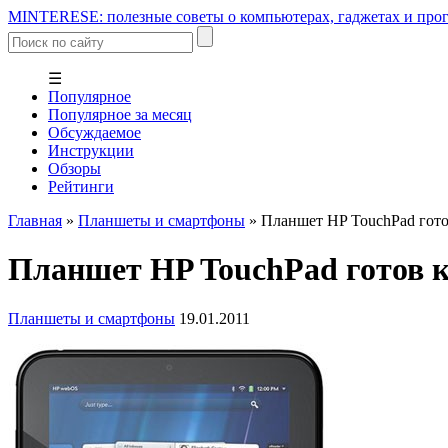
MINTERESE: полезные советы о компьютерах, гаджетах и прог
☰
Популярное
Популярное за месяц
Обсуждаемое
Инструкции
Обзоры
Рейтинги
Главная
»
Планшеты и смартфоны
»
Планшет HP TouchPad гото
Планшет HP TouchPad готов к
Планшеты и смартфоны
19.01.2011