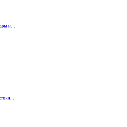
суары и…
истики,…