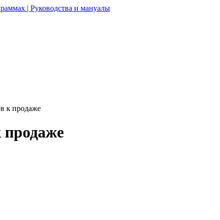
раммах | Руководства и мануалы
в к продаже
 продаже