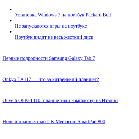
Установка Windows 7 на ноутбук Packard Bell
Не запускаются игры на ноутбуке
Ноутбук видит не весь жесткий диск
Первые подробности Samsung Galaxy Tab 7
Onkyo TA117 — что за хитренький планшет?
Olivetti OliPad 110: планшетный компьютер из Италии
Новый планшетный ПК Mediacom SmartPad 800