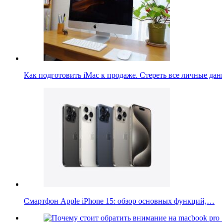
Как подготовить iMac к продаже. Стереть все личные дан
Смартфон Apple iPhone 15: обзор основных функций,…