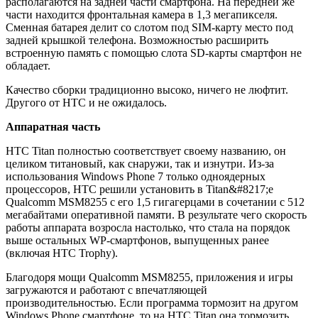
располагаются на задней части смартфона. На передней же
части находится фронтальная камера в 1,3 мегапикселя.
Сменная батарея делит со слотом под SIM-карту место под
задней крышкой телефона. Возможностью расширить
встроенную память с помощью слота SD-карты смартфон не
обладает.
Качество сборки традиционно высоко, ничего не люфтит.
Другого от HTC и не ожидалось.
Аппаратная часть
HTC Titan полностью соответствует своему названию, он
целиком титановый, как снаружи, так и изнутри. Из-за
использования Windows Phone 7 только одноядерных
процессоров, HTC решили установить в Titan&#8217;е
Qualcomm MSM8255 с его 1,5 гигагерцами в сочетании с 512
мегабайтами оперативной памяти. В результате чего скорость
работы аппарата возросла настолько, что стала на порядок
выше остальных WP-смартфонов, выпущенных ранее
(включая HTC Trophy).
Благодоря мощи Qualcomm MSM8255, приложения и игры
загружаются и работают с впечатляющей
производительностью. Если программа тормозит на другом
Windows Phone смартфоне, то на HTC Titan она тормозить,