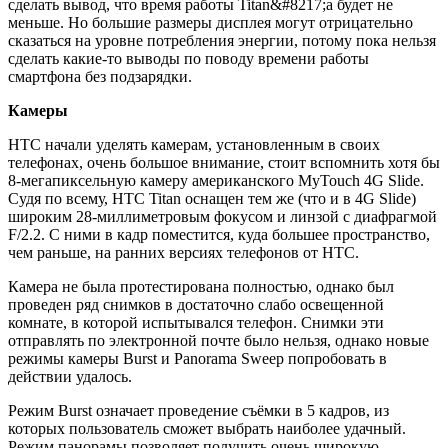
сделать вывод, что время работы Titan&#8217;а будет не
меньше. Но большие размеры дисплея могут отрицательно
сказаться на уровне потребления энергии, потому пока нельзя
сделать какие-то выводы по поводу времени работы
смартфона без подзарядки.
Камеры
HTC начали уделять камерам, установленным в своих
телефонах, очень большое внимание, стоит вспомнить хотя бы
8-мегапиксельную камеру американского MyTouch 4G Slide.
Судя по всему, HTC Titan оснащен тем же (что и в 4G Slide)
широким 28-миллиметровым фокусом и линзой с диафрагмой
F/2.2. С ними в кадр поместится, куда большее пространство,
чем раньше, на ранних версиях телефонов от HTC.
Камера не была протестирована полностью, однако был
проведен ряд снимков в достаточно слабо освещенной
комнате, в которой испытывался телефон. Снимки эти
отправлять по электронной почте было нельзя, однако новые
режимы камеры Burst и Panorama Sweep попробовать в
действии удалось.
Режим Burst означает проведение съёмки в 5 кадров, из
которых пользователь сможет выбрать наиболее удачный.
Режим панорамы позволяет получить очень широкую