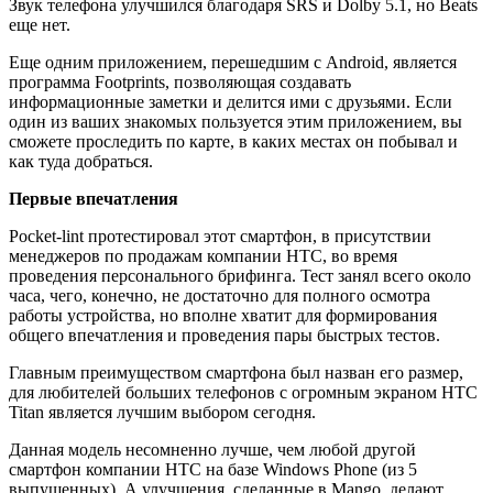
Звук телефона улучшился благодаря SRS и Dolby 5.1, но Beats
еще нет.
Еще одним приложением, перешедшим с Android, является
программа Footprints, позволяющая создавать
информационные заметки и делится ими с друзьями. Если
один из ваших знакомых пользуется этим приложением, вы
сможете проследить по карте, в каких местах он побывал и
как туда добраться.
Первые впечатления
Pocket-lint протестировал этот смартфон, в присутствии
менеджеров по продажам компании HTC, во время
проведения персонального брифинга. Тест занял всего около
часа, чего, конечно, не достаточно для полного осмотра
работы устройства, но вполне хватит для формирования
общего впечатления и проведения пары быстрых тестов.
Главным преимуществом смартфона был назван его размер,
для любителей больших телефонов с огромным экраном HTC
Titan является лучшим выбором сегодня.
Данная модель несомненно лучше, чем любой другой
смартфон компании HTC на базе Windows Phone (из 5
выпущенных). А улучшения, сделанные в Mango, делают