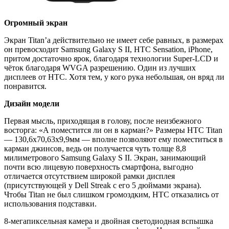
Огромный экран
Экран Titan’а действительно не имеет себе равных, в размерах
он превосходит Samsung Galaxy S II, HTC Sensation, iPhone,
притом достаточно ярок, благодаря технологии Super-LCD и
чёток благодаря WVGA разрешению. Один из лучших
дисплеев от HTC. Хотя тем, у кого рука небольшая, он вряд ли
понравится.
Дизайн модели
Первая мысль, приходящая в голову, после неизбежного
восторга: «А поместится ли он в карман?» Размеры HTC Titan
— 130,6х70,63х9,9мм — вполне позволяют ему поместиться в
карман джинсов, ведь он получается чуть толще 8,8
милиметрового Samsung Galaxy S II. Экран, занимающий
почти всю лицевую поверхность смартфона, выгодно
отличается отсутствием широкой рамки дисплея
(присутствующей у Dell Streak с его 5 дюймами экрана).
Чтобы Titan не был слишком громоздким, HTC отказались от
использования подставки.
8-мегапиксельная камера и двойная светодиодная вспышка