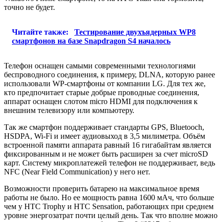
точно не будет.
Читайте также:
Тестирование двухъядерных WP8
смартфонов на базе Snapdragon S4 началось
Телефон оснащен самыми современными технологиями
беспроводного соединения, к примеру, DLNA, которую ранее
использовали WP-смартфоны от компании LG. Для тех же,
кто предпочитает старые добрые проводные соединения,
аппарат оснащен слотом micro HDMI для подключения к
внешним телевизору или компьютеру.
Так же смартфон поддерживает стандарты GPS, Bluetooch,
HSDPA, Wi-Fi и имеет аудиовыход в 3,5 милиметра. Объём
встроенной памяти аппарата равный 16 гигабайтам является
фиксированным и не может быть расширен за счет microSD
карт. Систему микроплатежей телефон не поддерживает, ведь
NFC (Near Field Communication) у него нет.
Возможности проверить батарею на максимальное время
работы не было. Но ее мощность равна 1600 мАч, что больше
чем у HTC Trophy и HTC Sensation, работающих при среднем
уровне энергозатрат почти целый день. Так что вполне можно