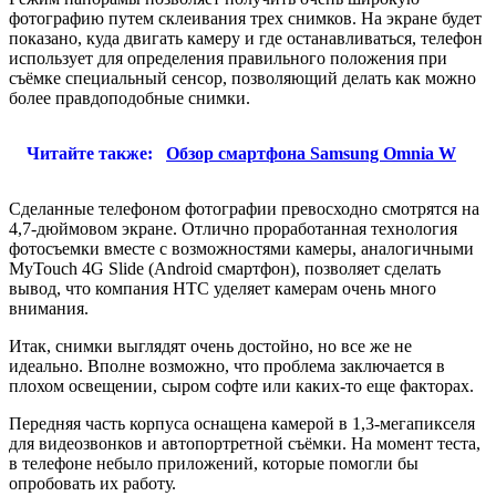
фотографию путем склеивания трех снимков. На экране будет
показано, куда двигать камеру и где останавливаться, телефон
использует для определения правильного положения при
съёмке специальный сенсор, позволяющий делать как можно
более правдоподобные снимки.
Читайте также:
Обзор смартфона Samsung Omnia W
Сделанные телефоном фотографии превосходно смотрятся на
4,7-дюймовом экране. Отлично проработанная технология
фотосъемки вместе с возможностями камеры, аналогичными
MyTouch 4G Slide (Android смартфон), позволяет сделать
вывод, что компания HTC уделяет камерам очень много
внимания.
Итак, снимки выглядят очень достойно, но все же не
идеально. Вполне возможно, что проблема заключается в
плохом освещении, сыром софте или каких-то еще факторах.
Передняя часть корпуса оснащена камерой в 1,3-мегапикселя
для видеозвонков и автопортретной съёмки. На момент теста,
в телефоне небыло приложений, которые помогли бы
опробовать их работу.