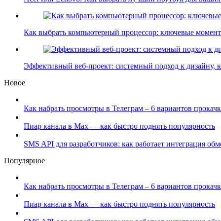
Как выбрать компьютерный процессор: ключевые моме
Эффективный веб-проект: системный подход к дизайну,
Новое
Как набрать просмотры в Телеграм – 6 вариантов прокачк
Пиар канала в Max — как быстро поднять популярность
SMS API для разработчиков: как работает интеграция об
Популярное
Как набрать просмотры в Телеграм – 6 вариантов прокачк
Пиар канала в Max — как быстро поднять популярность