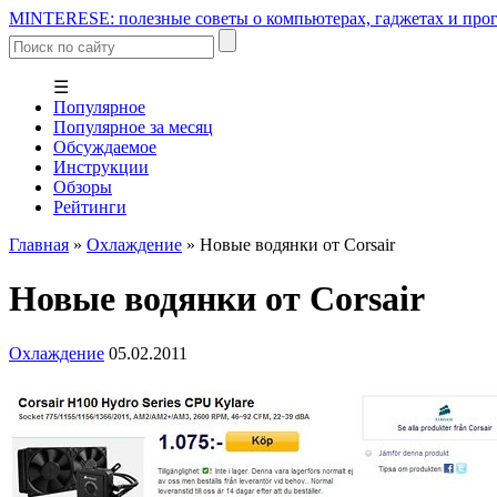
MINTERESE: полезные советы о компьютерах, гаджетах и прог
☰
Популярное
Популярное за месяц
Обсуждаемое
Инструкции
Обзоры
Рейтинги
Главная
»
Охлаждение
»
Новые водянки от Corsair
Новые водянки от Corsair
Охлаждение
05.02.2011