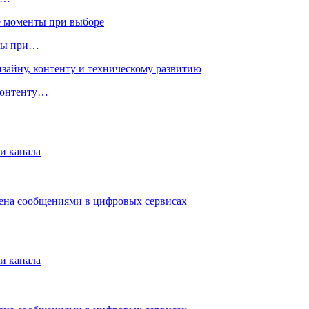
нты при…
 контенту…
и канала
мена сообщениями в цифровых сервисах
и канала