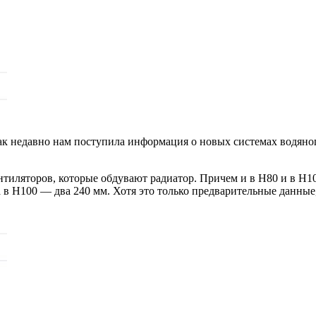
ак недавно нам поступила информация о новых системах водяног
тиляторов, которые обдувают радиатор. Причем и в H80 и в H10
 а в H100 — два 240 мм. Хотя это только предварительные данны