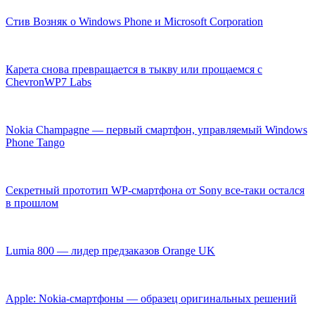
Стив Возняк о Windows Phone и Microsoft Corporation
Карета снова превращается в тыкву или прощаемся с
ChevronWP7 Labs
Nokia Champagne — первый смартфон, управляемый Windows
Phone Tango
Секретный прототип WP-смартфона от Sony все-таки остался
в прошлом
Lumia 800 — лидер предзаказов Orange UK
Apple: Nokia-смартфоны — образец оригинальных решений