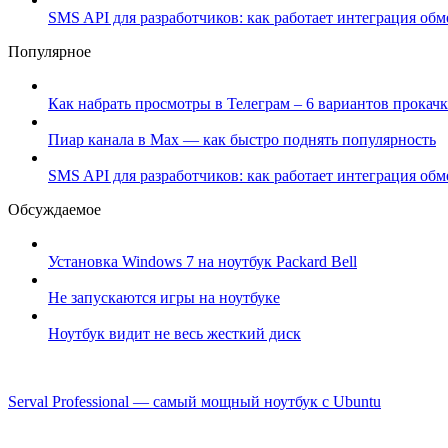
SMS API для разработчиков: как работает интеграция об
Популярное
Как набрать просмотры в Телеграм – 6 вариантов прокачк
Пиар канала в Max — как быстро поднять популярность
SMS API для разработчиков: как работает интеграция об
Обсуждаемое
Установка Windows 7 на ноутбук Packard Bell
Не запускаются игры на ноутбуке
Ноутбук видит не весь жесткий диск
Serval Professional — самый мощный ноутбук c Ubuntu