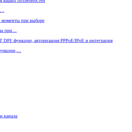
х…
нты при…
функции,…
и канала