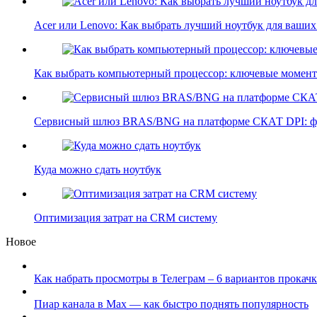
Acer или Lenovo: Как выбрать лучший ноутбук для ваши
Как выбрать компьютерный процессор: ключевые моме
Сервисный шлюз BRAS/BNG на платформе СКАТ DPI: 
Куда можно сдать ноутбук
Оптимизация затрат на CRM систему
Новое
Как набрать просмотры в Телеграм – 6 вариантов прокачк
Пиар канала в Max — как быстро поднять популярность