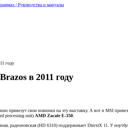
раммах | Руководства и мануалы
11 году
razos в 2011 году
нии привезут свои новинки на эту выставку. А вот и MSI приве
d processing unit)
AMD Zacate E-350
.
енная, радеоновская (HD 6310) поддерживает DirextX 11. У ноутб