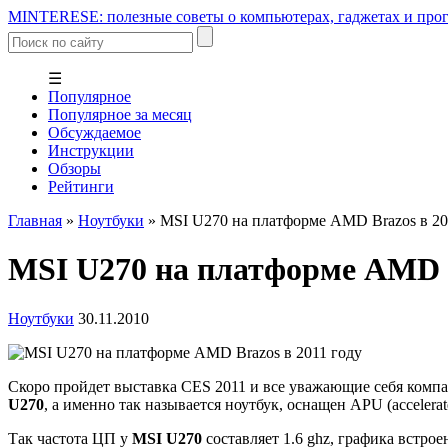
MINTERESE: полезные советы о компьютерах, гаджетах и прог
☰
Популярное
Популярное за месяц
Обсуждаемое
Инструкции
Обзоры
Рейтинги
Главная
»
Ноутбуки
»
MSI U270 на платформе AMD Brazos в 20
MSI U270 на платформе AMD B
Ноутбуки
30.11.2010
Скоро пройдет выставка CES 2011 и все уважающие себя компа
U270
, а именно так называется ноутбук, оснащен APU (accelerate
Так частота ЦП у
MSI U270
составляет 1.6 ghz, графика встро