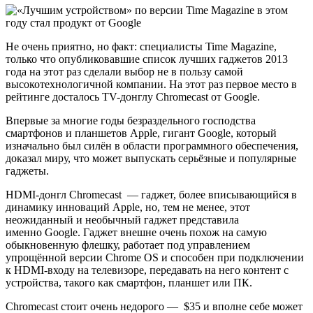
Не очень приятно, но факт: специалисты Time Magazine,
только что опубликовавшие список лучших гаджетов 2013
года на этот раз сделали выбор не в пользу самой
высокотехнологичной компании. На этот раз первое место в
рейтинге досталось TV-донглу Chromecast от Google.
Впервые за многие годы безраздельного господства
смартфонов и планшетов Apple, гигант Google, который
изначально был силён в области программного обеспечения,
доказал миру, что может выпускать серьёзные и популярные
гаджеты.
HDMI-донгл Chromecast — гаджет, более вписывающийся в
динамику инноваций Apple, но, тем не менее, этот
неожиданный и необычный гаджет представила
именно Google. Гаджет внешне очень похож на самую
обыкновенную флешку, работает под управлением
упрощённой версии Chrome OS и способен при подключении
к HDMI-входу на телевизоре, передавать на него контент с
устройства, такого как смартфон, планшет или ПК.
Chromecast стоит очень недорого — $35 и вполне себе может