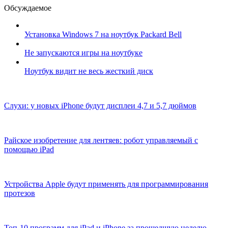
Обсуждаемое
Установка Windows 7 на ноутбук Packard Bell
Не запускаются игры на ноутбуке
Ноутбук видит не весь жесткий диск
Слухи: у новых iPhone будут дисплеи 4,7 и 5,7 дюймов
Райское изобретение для лентяев: робот управляемый с
помощью iPad
Устройства Apple будут применять для программирования
протезов
Топ-10 программ для iPad и iPhone за прошедшую неделю