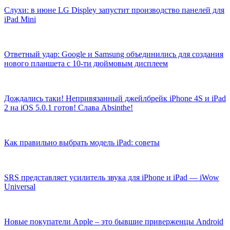
Слухи: в июне LG Displey запустит производство панелей для
iPad Mini
Ответный удар: Google и Samsung объединились для создания
нового планшета с 10-ти дюймовым дисплеем
Дождались таки! Непривязанный джейлбрейк iPhone 4S и iPad
2 на iOS 5.0.1 готов! Слава Absinthe!
Как правильно выбрать модель iPad: советы
SRS представляет усилитель звука для iPhone и iPad — iWow
Universal
Новые покупатели Apple – это бывшие приверженцы Android