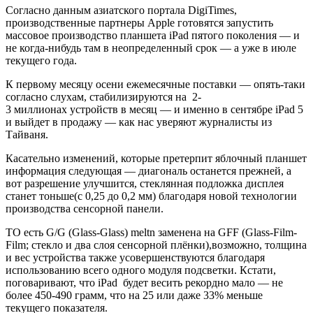
Согласно данным азиатского портала DigiTimes,
производственные партнеры Apple готовятся запустить
массовое производство планшета iPad пятого поколения — и
не когда-нибудь там в неопределенный срок — а уже в июле
текущего года.
К первому месяцу осени ежемесячные поставки — опять-таки
согласно слухам, стабилизируются на 2-
3 миллионах устройств в месяц — и именно в сентябре iPad 5
и выйдет в продажу — как нас уверяют журналисты из
Тайваня.
Касательно изменений, которые претерпит яблочный планшет
информация следующая — диагональ останется прежней, а
вот разрешение улучшится, стеклянная подложка дисплея
станет тоньше(с 0,25 до 0,2 мм) благодаря новой технологии
производства сенсорной панели.
ТО есть G/G (Glass-Glass) meltn заменена на GFF (Glass-Film-
Film; стекло и два слоя сенсорной плёнки),возможно, толщина
и вес устройства также усовершенствуются благодаря
использованию всего одного модуля подсветки. Кстати,
поговаривают, что iPad будет весить рекордно мало — не
более 450-490 грамм, что на 25 или даже 33% меньше
текущего показателя.