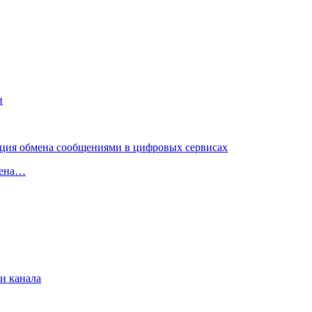
мена…
и канала