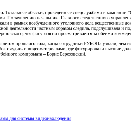
но. Тотальные обыски, проведенные спецслужбами в компании “С
ными. По заявлению начальника Главного следственного управле
скали в рамках возбужденного уголовного дела вещественные до
кной деятельности частным образом следила, подслушивала и по
ерезовского, чья фигура ясно просматривается за обеими коммер
летом прошлого года, когда сотрудники РУБОПа узнали, чем на 
бок с аудио- и видеоматериалами, где фигурировали высшие дол
убойного компромата – Борис Березовский.
амм для системы видеонаблюдения