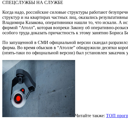
СПЕЦСЛУЖБЫ НА СЛУЖБЕ
Когда надо, российские силовые структуры работают безупреч
структур и на квартирах частных лиц, оказались результатив
Владимира Казакова, оперативники нашли то, что искали. А и
фирмой “Атолл”, которая вопреки Закону об оперативно-розыс
особого труда доказать причастность к этому занятию Бориса Б
По запущенной в СМИ официальной версии скандал разразился 
фирма. Во время обысков в “Атолле” обнаружили десятки коро
(опять-таки по официальной версии) был установлен заказчик 
Читайте также:
ТОП прогр