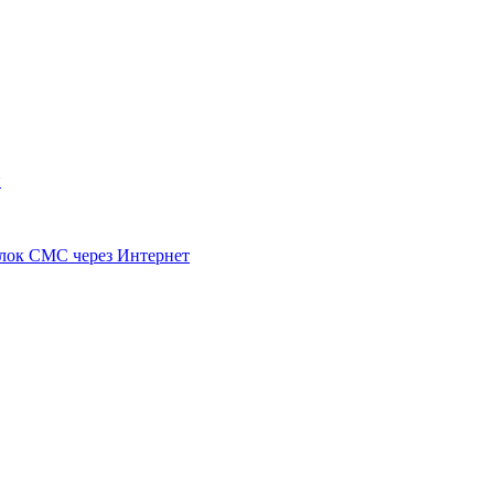
й
ылок СМС через Интернет