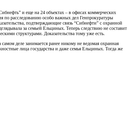
ибнефть” и еще на 24 объектах – в офисах коммерческих
ния по расследованию особо важных дел Генпрокуратуры
казательства, подтверждающие связь “Сибнефти” с охранной
дглядывала за семьей Ельциных. Теперь следствию не составит
ческими структурами. Доказательства тому уже есть.
самом деле занимается ранее никому не ведомая охранная
жностные лица государства и даже семья Ельциных. Тогда же