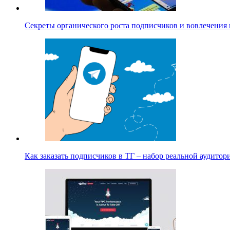
Секреты органического роста подписчиков и вовлечения
Как заказать подписчиков в ТГ – набор реальной аудито