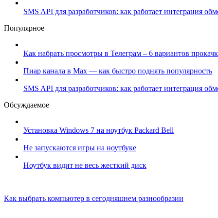
SMS API для разработчиков: как работает интеграция об
Популярное
Как набрать просмотры в Телеграм – 6 вариантов прокачк
Пиар канала в Max — как быстро поднять популярность
SMS API для разработчиков: как работает интеграция об
Обсуждаемое
Установка Windows 7 на ноутбук Packard Bell
Не запускаются игры на ноутбуке
Ноутбук видит не весь жесткий диск
Как выбрать компьютер в сегодняшнем разнообразии