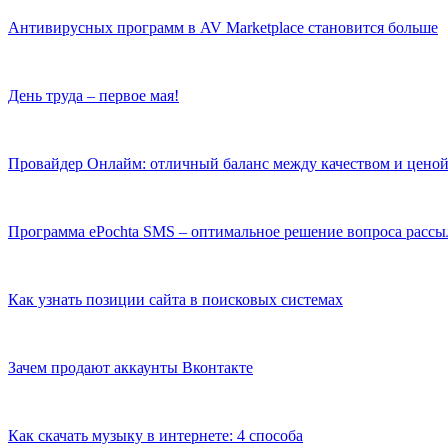
Антивирусных программ в AV Marketplace становится больше
День труда – первое мая!
Провайдер Онлайм: отличный баланс между качеством и цено
Программа ePochta SMS – оптимальное решение вопроса расс
Как узнать позиции сайта в поисковых системах
Зачем продают аккаунты Вконтакте
Как скачать музыку в интернете: 4 способа