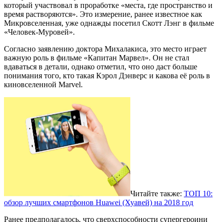
который участвовал в проработке «места, где пространство и
время растворяются». Это измерение, ранее известное как
Микровселенная, уже однажды посетил Скотт Лэнг в фильме
«Человек-Муровей».
Согласно заявлению доктора Михалакиса, это место играет
важную роль в фильме «Капитан Марвел». Он не стал
вдаваться в детали, однако отметил, что оно даст больше
понимания того, кто такая Кэрол Дэнверс и какова её роль в
киновселенной Marvel.
Читайте также:
ТОП 10:
обзор лучших смартфонов Huawei (Хуавей) на 2018 год
Ранее предполагалось, что сверхспособности супергероини