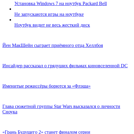
Установка Windows 7 на ноутбук Packard Bell
Не запускаются игры на ноутбуке
Ноутбук видит не весь жесткий диск
Йен МакШейн сыграет приёмного отца Хеллбоя
Инсайдер рассказал о грядущих фильмах киновселенной DC
Именитые режиссёры борются за «Флэша»
Глава сюжетной группы Star Wars высказался о личности
Сноука
«Грань Будущего 2» станет финалом серии