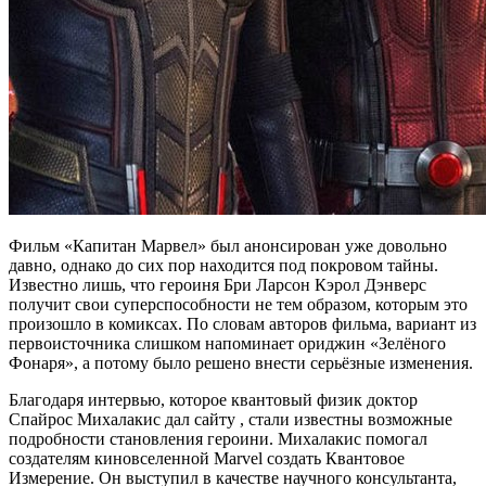
Фильм «Капитан Марвел» был анонсирован уже довольно
давно, однако до сих пор находится под покровом тайны.
Известно лишь, что героиня Бри Ларсон Кэрол Дэнверс
получит свои суперспособности не тем образом, которым это
произошло в комиксах. По словам авторов фильма, вариант из
первоисточника слишком напоминает ориджин «Зелёного
Фонаря», а потому было решено внести серьёзные изменения.
Благодаря интервью, которое квантовый физик доктор
Спайрос Михалакис дал сайту , стали известны возможные
подробности становления героини. Михалакис помогал
создателям киновселенной Marvel создать Квантовое
Измерение. Он выступил в качестве научного консультанта,