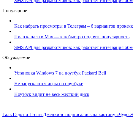
SMS API для разработчиков: как работает интеграция об
Популярное
Как набрать просмотры в Телеграм – 6 вариантов прокачк
Пиар канала в Max — как быстро поднять популярность
SMS API для разработчиков: как работает интеграция об
Обсуждаемое
Установка Windows 7 на ноутбук Packard Bell
Не запускаются игры на ноутбуке
Ноутбук видит не весь жесткий диск
Галь Гадот и Пэтти Дженкинс подписались на картину «Чудо-