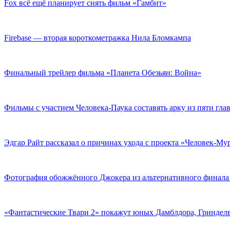
Fox всё ещё планирует снять фильм «Гамбит»
Firebase — вторая короткометражка Нила Бломкампа
Финальный трейлер фильма «Планета Обезьян: Война»
Фильмы с участием Человека-Паука составять арку из пяти гла
Эдгар Райт рассказал о причинах ухода с проекта «Человек-Му
Фотография обожжённого Джокера из альтернативного финала
«Фантастические Твари 2» покажут юных Дамблдора, Гриндел