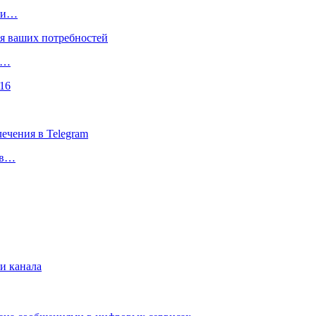
чки…
х…
 в…
и канала