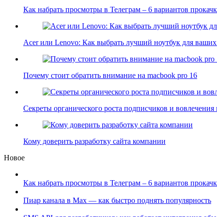
Как набрать просмотры в Телеграм – 6 вариантов прока
Acer или Lenovo: Как выбрать лучший ноутбук для ваши
Почему стоит обратить внимание на macbook pro 16
Секреты органического роста подписчиков и вовлечения
Кому доверить разработку сайта компании
Новое
Как набрать просмотры в Телеграм – 6 вариантов прокачк
Пиар канала в Max — как быстро поднять популярность