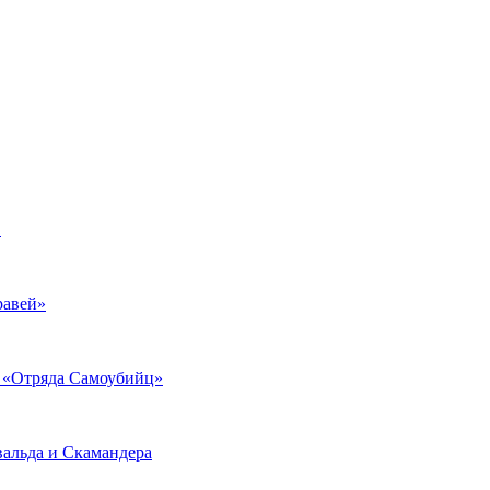
в
равей»
 «Отряда Самоубийц»
вальда и Скамандера