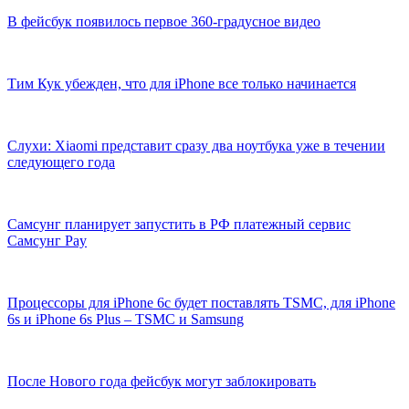
В фейсбук появилось первое 360-градусное видео
Тим Кук убежден, что для iPhone все только начинается
Слухи: Xiaomi представит сразу два ноутбука уже в течении
следующего года
Самсунг планирует запустить в РФ платежный сервис
Самсунг Pay
Процессоры для iPhone 6с будет поставлять TSMC, для iPhone
6s и iPhone 6s Plus – TSMC и Samsung
После Нового года фейсбук могут заблокировать