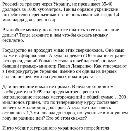
Россией за транзит через Украину, не превышает 35-40
долларов за 1000 кубометров. Таким образом украинские
потребители переплачивают за использованный газ до 1,4
миллиарда долларов в год.
Вы любите музыку, но не хотите платить за ее скачивание
деньги? Тогда заходите к нам что-бы скачать музыку
бесплатно.
Государство не проходит мимо этих сверхдоходов. Оно само
их же и сфабриковало. А куда их девает? Об этом знает разве
что просидевший больше месяца в швейцарской тюрьме
бывший премьер- министр Павел Лазаренко. Как утверждают
в Генпрокуратуре Украины, именно он одним из первых
сильно погрел руки на ценовых ножницах за газ.
Да и нынешние вожди не промах. В недавно принятом
госбюджете на 1999 год предусмотрена рента за
использование газовых месторождений в общей сумме… 300
миллионов гривен, что по теперешнему курсу составляет
менее ста миллионов долларов. А куда же подевались
оставшиеся 1,3 миллиарда долларов, полученные в минувшем
году на разнице цен? Кто об этом скажет?
И кто убедит затурканного украинского потребителя