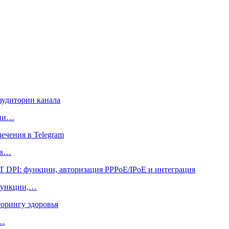
рии…
 в…
функции,…
у…