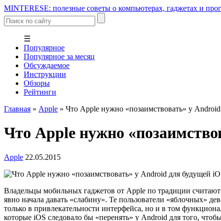
MINTERESE: полезные советы о компьютерах, гаджетах и прог
☰
Популярное
Популярное за месяц
Обсуждаемое
Инструкции
Обзоры
Рейтинги
Главная
»
Apple
»
Что Apple нужно «позаимствовать» у Аndroid
Что Apple нужно «позаимствов
Apple
22.05.2015
Владельцы мобильных гаджетов от Apple по традиции считают 
явно начала давать «слабину». Те пользователи «яблочных» де
только в привлекательности интерфейса, но и в том функцион
которые iOS следовало бы «перенять» у Android для того, чтобы