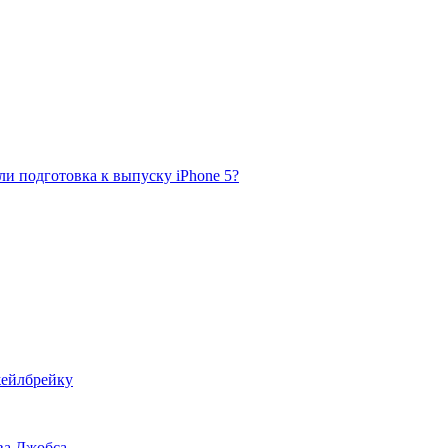
 ли подготовка к выпуску iPhone 5?
жейлбрейку
ва Джобса