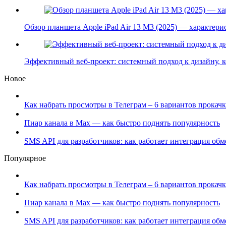
Обзор планшета Apple iPad Air 13 M3 (2025) — характер
Эффективный веб-проект: системный подход к дизайну,
Новое
Как набрать просмотры в Телеграм – 6 вариантов прокачк
Пиар канала в Max — как быстро поднять популярность
SMS API для разработчиков: как работает интеграция об
Популярное
Как набрать просмотры в Телеграм – 6 вариантов прокачк
Пиар канала в Max — как быстро поднять популярность
SMS API для разработчиков: как работает интеграция об