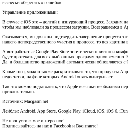
всячески оберегать от ошибок.
Управление приложениями:
В случае с iOS это – долгий и изнуряющий процесс. Заходим на
чтобы мы наблюдали за процессом загрузки. Возвращаемся в Ap
Оказывается, мы должны подтвердить завершение процесса загр
нашего непосредственного участия в процессе, то вся картина
А вот работать с Google Play Store эстетически приятно и ком
будет протекать для всех выбранных программ одновременно. К
Да, и большинство приложений автоматически обновляются с Go
Кроме того, можно также раскритиковать то, что продукты A
недостатки, на фоне которых Android опять выигрывает.
Так что можно подытожить, что Apple все-таки необходимо пе
привлекательно.
Источник: Macgasm.net
Лейблы: Android, App Store, Google Play, iCloud, iOS, iOS 6, iTun
Не пропусти самое интересное!
Подписывайтесь на нас в
Facebook
и
Вконтакте!