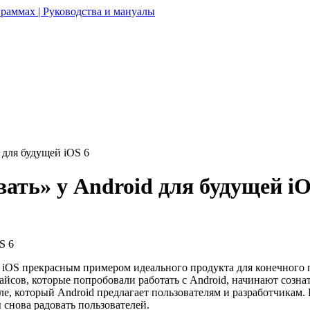
раммах | Руководства и мануалы
 для будущей iOS 6
ать» у Аndroid для будущей iO
iOS прекрасным примером идеального продукта для конечного по
вайсов, которые попробовали работать с Android, начинают созн
але, который Android предлагает пользователям и разработчика
 снова радовать пользователей.