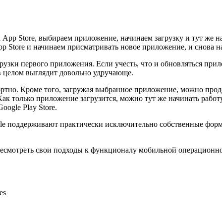
 App Store, выбираем приложение, начинаем загрузку и тут же н
p Store и начинаем присматривать новое приложение, и снова н
узки первого приложения. Если учесть, что и обновляться прил
 в целом выглядит довольно удручающе.
фортно. Кроме того, загружая выбранное приложение, можно продо
ак только приложение загрузится, можно тут же начинать работ
ogle Play Store.
pple поддерживают практически исключительно собственные фор
ресмотреть свои подходы к функционалу мобильной операционной
es