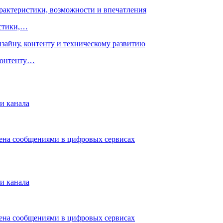
истики,…
 контенту…
и канала
мена сообщениями в цифровых сервисах
и канала
мена сообщениями в цифровых сервисах