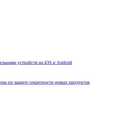
льцами устройств на iOS и Android
меры по защите секретности новых продуктов