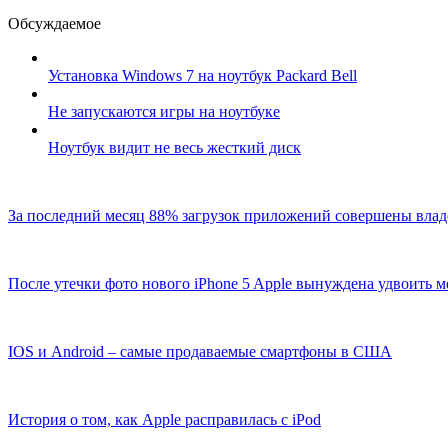
Обсуждаемое
Установка Windows 7 на ноутбук Packard Bell
Не запускаются игры на ноутбуке
Ноутбук видит не весь жесткий диск
За последний месяц 88% загрузок приложений совершены владе
После утечки фото нового iPhone 5 Apple вынуждена удвоить 
IOS и Android – самые продаваемые смартфоны в США
История о том, как Apple расправилась с iPod