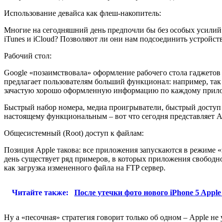
Использование девайса как флеш-накопитель:
Многие на сегодняшний день предпочли бы без особых усилий
iTunes и iCloud? Позволяют ли они нам подсоединить устройств
Рабочий стол:
Google «позаимствовала» оформление рабочего стола гаджетов 
предлагает пользователям больший функционал: например, так
зачастую хорошо оформленную информацию по каждому прил
Быстрый набор номера, медиа проигрыватели, быстрый доступ 
настоящему функциональным – вот что сегодня представляет An
Общесистемный (Root) доступ к файлам:
Позиция Apple такова: все приложения запускаются в режиме 
день существует ряд примеров, в которых приложения свободно
как загрузка измененного файла на FTP сервер.
Читайте также:
После утечки фото нового iPhone 5 App
Ну а «песочная» стратегия говорит только об одном – Apple н