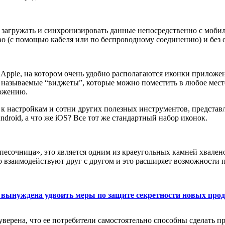
 загружать и синхронизировать данные непосредственно с моби
о (с помощью кабеля или по беспроводному соединению) и без ос
Apple, на котором очень удобно располагаются иконки приложен
 называемые “виджеты”, которые можно поместить в любое мест
ожению.
к настройкам и сотни других полезных инструментов, представ
droid, а что же iOS? Все тот же стандартный набор иконок.
«песочница», это является одним из краеугольных камней хвале
 взаимодействуют друг с другом и это расширяет возможности п
le вынуждена удвоить меры по защите секретности новых про
е уверена, что ее потребители самостоятельно способны сделат