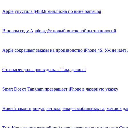
Apple упустила $488.8 миллиона по вине Samsung
В новом году Apple ждёт новый виток войны технологий
Apple сокращает заказы на производство iPhone 4S. Уж не идет
Сто тысяч долларов в день… Тим, делись!
Smart Dot от Tangram превращает iPhone в лазерную указку
Новый закон принуждает владельцев мобильных гаджетов к д
Тим Кук озвучил важнейший урок которому он научился у Сти