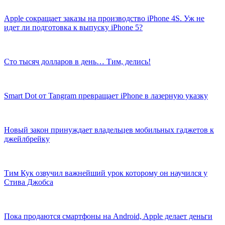
Apple сокращает заказы на производство iPhone 4S. Уж не
идет ли подготовка к выпуску iPhone 5?
Сто тысяч долларов в день… Тим, делись!
Smart Dot от Tangram превращает iPhone в лазерную указку
Новый закон принуждает владельцев мобильных гаджетов к
джейлбрейку
Тим Кук озвучил важнейший урок которому он научился у
Стива Джобса
Пока продаются смартфоны на Android, Apple делает деньги