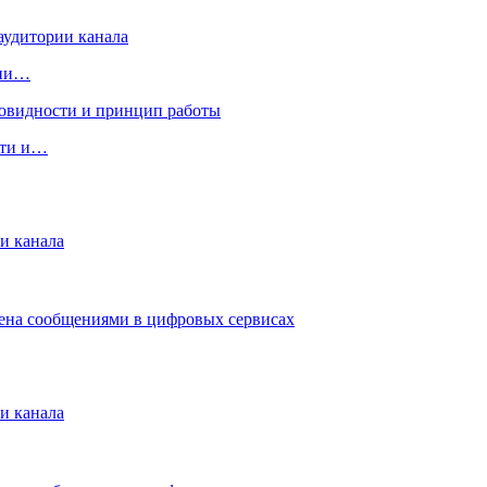
рии…
сти и…
и канала
мена сообщениями в цифровых сервисах
и канала