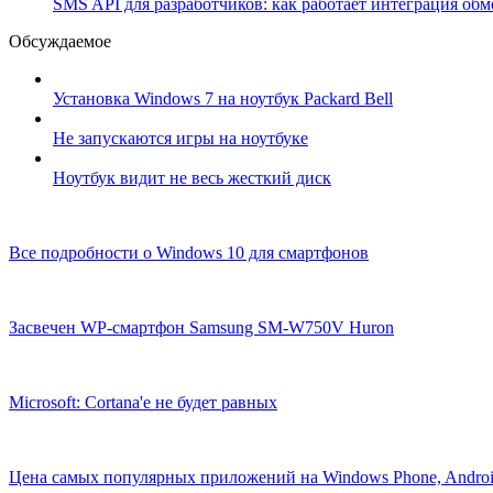
SMS API для разработчиков: как работает интеграция об
Обсуждаемое
Установка Windows 7 на ноутбук Packard Bell
Не запускаются игры на ноутбуке
Ноутбук видит не весь жесткий диск
Все подробности о Windows 10 для смартфонов
Засвечен WP-смартфон Samsung SM-W750V Huron
Microsoft: Cortana'е не будет равных
Цена самых популярных приложений на Windows Phone, Androi