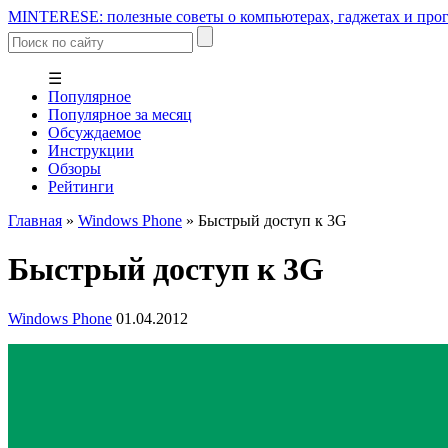
MINTERESE: полезные советы о компьютерах, гаджетах и прог
☰
Популярное
Популярное за месяц
Обсуждаемое
Инструкции
Обзоры
Рейтинги
Главная
»
Windows Phone
»
Быстрый доступ к 3G
Быстрый доступ к 3G
Windows Phone
01.04.2012