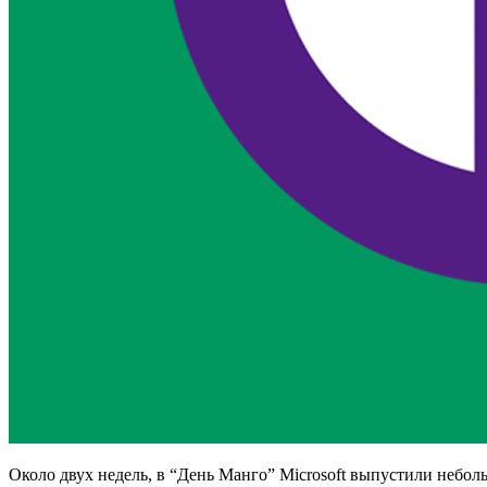
Около двух недель, в “День Манго” Microsoft выпустили небо