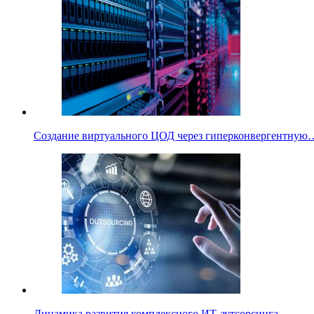
Создание виртуального ЦОД через гиперконвергентную
Динамика развития комплексного ИТ-аутсорсинга