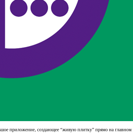
льшое приложение, создающее “живую плитку” прямо на главном 