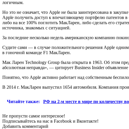
логичным.
Но это не означает, что Apple не была заинтересована в закуп
Apple получить доступ к впечатляющему портфелю патентов в 
либо на все 100% поглотить МакЛарен, либо сделать его страте
источника, знакомых с ситуацией.
За последние несколько недель американскую компанию покину
Судите сами — в случае положительного решения Apple одним м
в гоночной команде F1 МакЛарен.
Мак Ларен Technology Group была открыта в 1963. Об этом предс
абсолютная неправда», — цитирует Business Insider объявление
Понятно, что Apple активно работает над собственным беспил
В 2014 г. МакЛарен выпустил 1654 автомобиля. Компания про
Читайте также:
РФ на 2-м месте в мире по количеству в
Не пропусти самое интересное!
Подписывайтесь на нас в
Facebook
и
Вконтакте!
Добавить комментарий