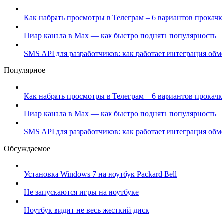
Как набрать просмотры в Телеграм – 6 вариантов прокачк
Пиар канала в Max — как быстро поднять популярность
SMS API для разработчиков: как работает интеграция об
Популярное
Как набрать просмотры в Телеграм – 6 вариантов прокачк
Пиар канала в Max — как быстро поднять популярность
SMS API для разработчиков: как работает интеграция об
Обсуждаемое
Установка Windows 7 на ноутбук Packard Bell
Не запускаются игры на ноутбуке
Ноутбук видит не весь жесткий диск