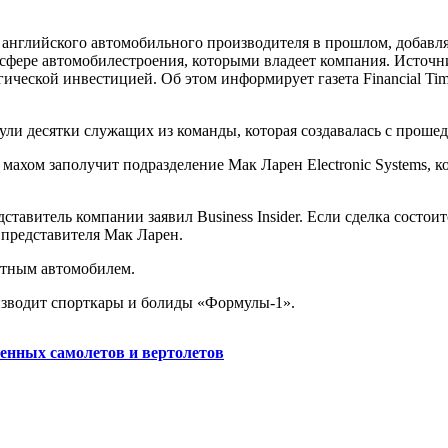
ке английского автомобильного производителя в прошлом, добавл
сфере автомобилестроения, которыми владеет компания. Источн
гической инвестицией. Об этом информирует газета Financial Tim
ли десятки служащих из команды, которая создавалась с прошед
ахом заполучит подразделение Мак Ларен Electronic Systems, ко
тавитель компании заявил Business Insider. Если сделка состоитс
 представителя Мак Ларен.
отным автомобилем.
изводит спорткары и болиды «Формулы-1».
оенных самолетов и вертолетов