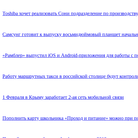
Toshiba хочет реализовать Сони подразделение по производств
Самсунг готовит к выпуску восьмидюймовый планшет началь
«Рамблер» выпустил iOS и Android-приложения для работы с 
Работу маршрутных такси в российской столице будут контрол
1 Февраля в Крыму заработает 2-ая сеть мобильной связи
Пополнить карту школьника «Проход и питание» можно при 