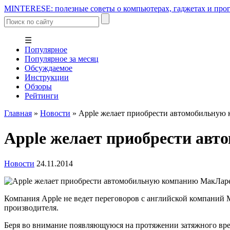
MINTERESE: полезные советы о компьютерах, гаджетах и прог
☰
Популярное
Популярное за месяц
Обсуждаемое
Инструкции
Обзоры
Рейтинги
Главная
»
Новости
»
Apple желает приобрести автомобильную
Apple желает приобрести ав
Новости
24.11.2014
Компания Apple не ведет переговоров с английской компаний 
производителя.
Беря во внимание появляющуюся на протяжении затяжного вре