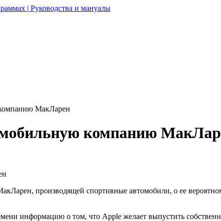
раммах | Руководства и мануалы
 компанию МакЛарен
томобильную компанию МакЛар
МакЛарен, производящей спортивные автомобили, о ее вероятно
мени информацию о том, что Apple желает выпустить собствен