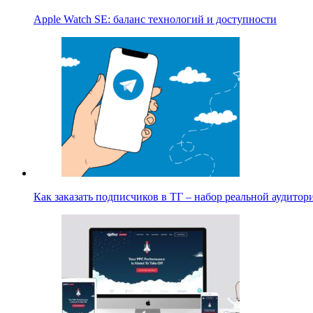
Apple Watch SE: баланс технологий и доступности
Как заказать подписчиков в ТГ – набор реальной аудито