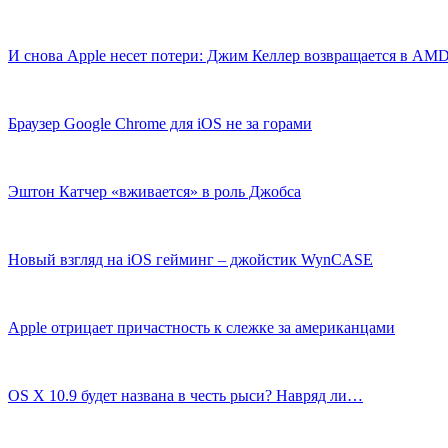
И снова Apple несет потери: Джим Келлер возвращается в AM
Браузер Google Chrome для iOS не за горами
Эштон Катчер «вживается» в роль Джобса
Новый взгляд на iOS гейминг – джойстик WynCASE
Apple отрицает причастность к слежке за американцами
OS X 10.9 будет названа в честь рыси? Навряд ли…