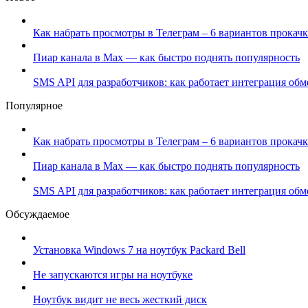
Как набрать просмотры в Телеграм – 6 вариантов прокачк
Пиар канала в Max — как быстро поднять популярность
SMS API для разработчиков: как работает интеграция об
Популярное
Как набрать просмотры в Телеграм – 6 вариантов прокачк
Пиар канала в Max — как быстро поднять популярность
SMS API для разработчиков: как работает интеграция об
Обсуждаемое
Установка Windows 7 на ноутбук Packard Bell
Не запускаются игры на ноутбуке
Ноутбук видит не весь жесткий диск