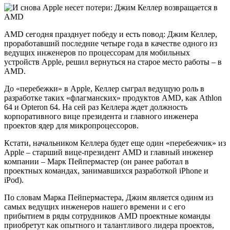
AMD сегодня празднует победу и есть повод: Джим Келлер,
проработавший последние четыре года в качестве одного из
ведущих инженеров по процессорам для мобильных
устройств Apple, решил вернуться на старое место работы – в
AMD.
До «перебежки» в Apple, Келлер сыграл ведущую роль в
разработке таких «флагманских» продуктов AMD, как Athlon
64 и Opteron 64. На сей раз Келлера ждет должность
корпоративного вице президента и главного инженера
проектов ядер для микропроцессоров.
Кстати, начальником Келлера будет еще один «перебежчик» из
Apple – старший вице-президент AMD и главный инженер
компании – Марк Пейпермастер (он ранее работал в
проектных командах, занимавшихся разработкой iPhone и
iPod).
По словам Марка Пейпермастера, Джим является одинм из
самых ведущих инженеров нашего времени и с его
прибытием в ряды сотрудников AMD проектные команды
приобретут как опытного и талантливого лидера проектов,