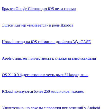
Браузер Google Chrome для iOS не за горами
Эштон Катчер «вживается» в роль Джобса
Новый взгляд на iOS гейминг – джойстик WynCASE
Apple отрицает причастность к слежке за американцами
OS X 10.9 будет названа в честь рыси? Навряд ли…
ICloud пользуются более 250 миллионов человек
Удивительно, но доходы с продажи приложений у Android