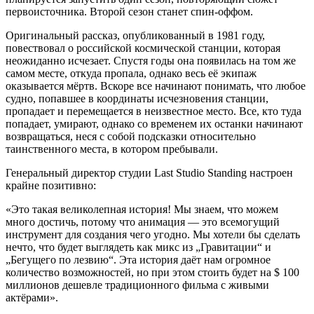
первоисточника. Второй сезон станет спин-оффом.
Оригинальный рассказ, опубликованный в 1981 году,
повествовал о российской космической станции, которая
неожиданно исчезает. Спустя годы она появилась на том же
самом месте, откуда пропала, однако весь её экипаж
оказывается мёртв. Вскоре все начинают понимать, что любое
судно, попавшее в координаты исчезновения станции,
пропадает и перемещается в неизвестное место. Все, кто туда
попадает, умирают, однако со временем их останки начинают
возвращаться, неся с собой подсказки относительно
таинственного места, в котором пребывали.
Генеральный директор студии Last Studio Standing настроен
крайне позитивно:
«Это такая великолепная история! Мы знаем, что можем
много достичь, потому что анимация — это всемогущий
инструмент для создания чего угодно. Мы хотели бы сделать
нечто, что будет выглядеть как микс из „Гравитации“ и
„Бегущего по лезвию“. Эта история даёт нам огромное
количество возможностей, но при этом стоить будет на $ 100
миллионов дешевле традиционного фильма с живыми
актёрами».