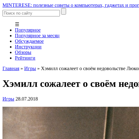
MINTERESE: полезные советы о компьютерах, гаджетах и прог
☰
Популярное
Популярное за месяц
Обсуждаемое
Инструкции
Обзоры
Рейтинги
Главная
»
Игры
»
Хэмилл сожалеет о своём недовольстве Люк
Хэмилл сожалеет о своём нед
Игры
28.07.2018