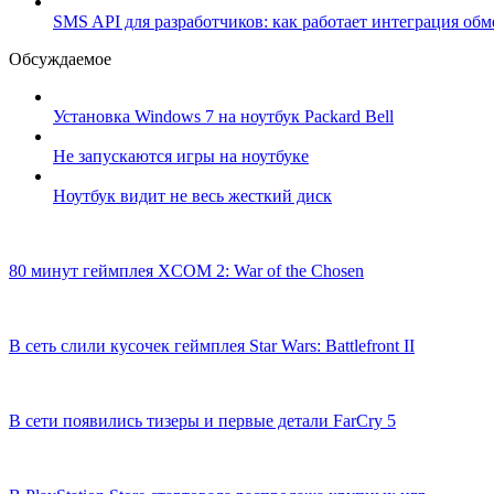
SMS API для разработчиков: как работает интеграция об
Обсуждаемое
Установка Windows 7 на ноутбук Packard Bell
Не запускаются игры на ноутбуке
Ноутбук видит не весь жесткий диск
80 минут геймплея XCOM 2: War of the Chosen
В сеть слили кусочек геймплея Star Wars: Battlefront II
В сети появились тизеры и первые детали FarCry 5