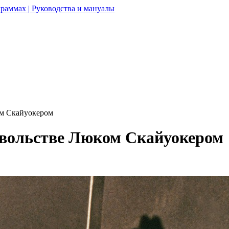
раммах | Руководства и мануалы
ом Скайуокером
овольстве Люком Скайуокером