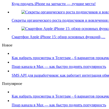
Куда продать iPhone на запчасти — лучшие места!
Секреты органического роста подписчиков и вовлечения
Смартфон Apple iPhone 15: обзор основных функций,…
Новое
Как набрать просмотры в Телеграм – 6 вариантов прокачк
Пиар канала в Max — как быстро поднять популярность
SMS API для разработчиков: как работает интеграция об
Популярное
Как набрать просмотры в Телеграм – 6 вариантов прокачк
Пиар канала в Max — как быстро поднять популярность