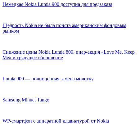
Немецкая Nokia Lumia 900 доступна для предзаказа
Щедрость Nokia не была понята американским фондовым
рынком
Снижение цены Nokia Lumia 800, пиар-акция «Love Me, Keep
Me» и грядущее обновление
Lumia 900 — полноценная замена молотку
Samsung Minuet Tango
WP-смартфон с аппаратной клавиатурой от Nokia