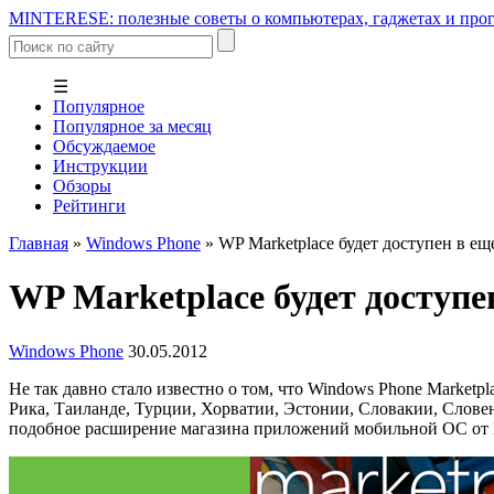
MINTERESE: полезные советы о компьютерах, гаджетах и прог
☰
Популярное
Популярное за месяц
Обсуждаемое
Инструкции
Обзоры
Рейтинги
Главная
»
Windows Phone
»
WP Marketplace будет доступен в ещ
WP Marketplace будет доступе
Windows Phone
30.05.2012
Не так давно стало известно о том, что Windows Phone Marketp
Рика, Таиланде, Турции, Хорватии, Эстонии, Словакии, Словен
подобное расширение магазина приложений мобильной ОС от Mic