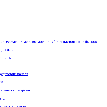
суары и…
рии…
 в…