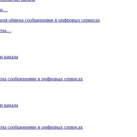
чки…
мена…
и канала
мена сообщениями в цифровых сервисах
и канала
мена сообщениями в цифровых сервисах