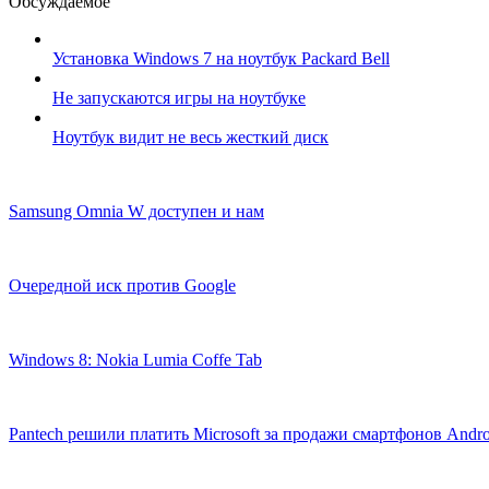
Обсуждаемое
Установка Windows 7 на ноутбук Packard Bell
Не запускаются игры на ноутбуке
Ноутбук видит не весь жесткий диск
Samsung Omnia W доступен и нам
Очередной иск против Google
Windows 8: Nokia Lumia Coffe Tab
Pantech решили платить Microsoft за продажи смартфонов Andro