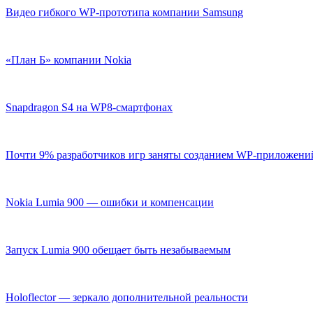
Видео гибкого WP-прототипа компании Samsung
«План Б» компании Nokia
Snapdragon S4 на WP8-смартфонах
Почти 9% разработчиков игр заняты созданием WP-приложени
Nokia Lumia 900 — ошибки и компенсации
Запуск Lumia 900 обещает быть незабываемым
Holoflector — зеркало дополнительной реальности