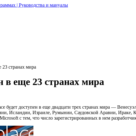
раммах | Руководства и мануалы
е 23 странах мира
н в еще 23 странах мира
lace будет доступен в еще двадцати трех странах мира — Венесуэ
ии, Исландии, Израиле, Румынии, Саудовской Аравии, Ираке, Ка
rosoft с тем, что число зарегистрированных в нем разработчико