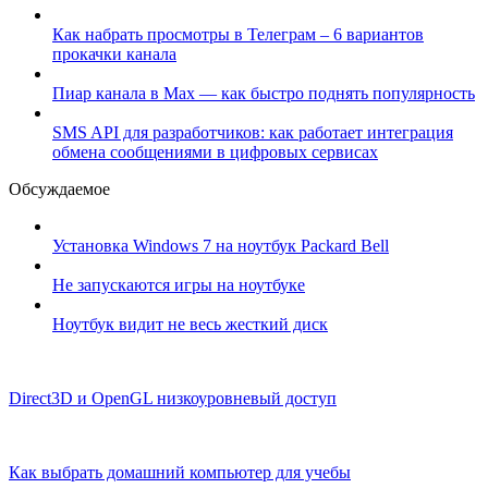
Как набрать просмотры в Телеграм – 6 вариантов
прокачки канала
Пиар канала в Max — как быстро поднять популярность
SMS API для разработчиков: как работает интеграция
обмена сообщениями в цифровых сервисах
Обсуждаемое
Установка Windows 7 на ноутбук Packard Bell
Не запускаются игры на ноутбуке
Ноутбук видит не весь жесткий диск
Direct3D и OpenGL низкоуровневый доступ
Как выбрать домашний компьютер для учебы