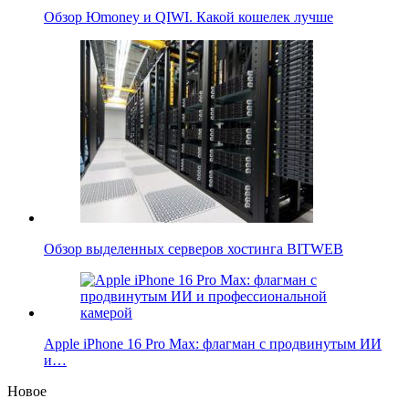
Обзор Юmoney и QIWI. Какой кошелек лучше
Обзор выделенных серверов хостинга BITWEB
Apple iPhone 16 Pro Max: флагман с продвинутым ИИ
и…
Новое