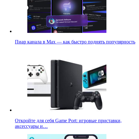
Пиар канала в Max — как быстро поднять популярность
Откройте для себя Game Port: игровые приставки,
аксессуары и…