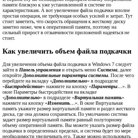
памяти близкую к уже установленной в системе по
характеристикам. А вот увеличение файла подкачки вполне
простая операция, не требующая особых усилий и затрат. Тут
стоит заметить, что скорость обращения к жесткому диску
заметно ниже, чем к оперативной памяти, поэтому на
сильный прирост в отзывчивости приложений надеяться не
стоит.
Как увеличить объем файла подкачки
Для увеличения объема файла подкачки в Windows 7 следует
зайти в
Панель управления
и открыть меню
Система
, далее
откройте
Дополнительные параметры системы
. После чего
перейдите на вкладку «
Дополнительно
» в подразделе
«
Быстродействие
» нажмите на кнопку «
Параметры
…». В
окне Параметры быстродействия на вкладке
«
Дополнительно
» в подразделе «
Виртуальная память
»
нажмите на кнопку «
Изменить
…». В окне Виртуальная
память укажите размер виртуальной памяти и раздел жесткого
диска, где она должна сохраняться. По умолчанию система
задает размер виртуальной памяти равный полуторному
объему оперативной памяти. Вы можете указать размер файла
подкачки в определенных пределах, и система будет по мере
необходимости увеличивать его. Также можно использовать