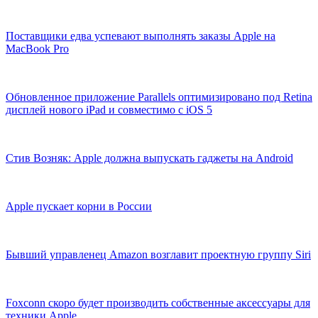
Поставщики едва успевают выполнять заказы Apple на
MacBook Pro
Обновленное приложение Parallels оптимизировано под Retina
дисплей нового iPad и совместимо с iOS 5
Стив Возняк: Apple должна выпускать гаджеты на Android
Apple пускает корни в России
Бывший управленец Amazon возглавит проектную группу Siri
Foxconn скоро будет производить собственные аксессуары для
техники Apple