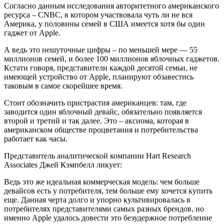
Согласно данным исследования авторитетного американского
ресурса – CNBC, в котором участвовала чуть ли не вся
Америка, у половины семей в США имеется хотя бы один
гаджет от Apple.
А ведь это нешуточные цифры – по меньшей мере — 55
миллионов семей, и более 100 миллионов яблочных гаджетов.
Кстати говоря, представители каждой десятой семьи, не
имеющей устройство от Apple, планируют обзавестись
таковым в самое скорейшее время.
Стоит обозначить пристрастия американцев: там, где
заводится один яблочный девайс, обязательно появляется
второй и третий и так далее. Это – аксиома, которая в
американском обществе процветания и потребительства
работает как часы.
Представитель аналитической компании Hart Research
Associates Джей Кэмпбелл ликует:
Ведь это же идеальная коммерческая модель: чем больше
девайсов есть у потребителя, тем больше ему хочется купить
еще. Данная черта долго и упорно культивировалась в
потребителях представителями самых разных брендов, но
именно Apple удалось довести это безудержное потребление