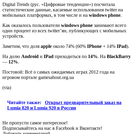
Digital Trends (рус. «Цифровые тенденции») посчитала
статистические данные, касаемые использования twitter на
мобильных платформах, в том числе и на
windows phone
.
Как оказалось пользователи
windows phone
занимают всего
один процент из всех twitter’ян, публикующих с мобильных
устройств.
Заметим, что доля
apple
около 74% (60%
IPhone
+ 14%
IPad
).
На долю
A
ndroid
и
IPad
приходиться по
14%
. На
BlackBarry
—
12%
.
Постовой: Всё о самых ожидаемых играх 2012 года на
игровом портале gamesabout.org.ua
(via)
Читайте также:
Открыт предварительный заказ на
Lumia 820 и Lumia 920 в России
Не пропусти самое интересное!
Подписывайтесь на нас в
Facebook
и
Вконтакте!
Добавить комментарий