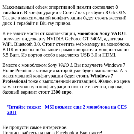
Максимальный объем оперативной памяти составляет
8
гигабайт
. В конфигурации с Core i7 как раз будет 8 Gb ОЗУ.
Так же в максимальной конфигурации будет стоять жесткий
диск 1 терабайт и Blu-ray привод.
В не зависимости от комплектации,
моноблок Sony VAIO L
получает видеокарту NVIDIA GeForce GT 540M, адаптеры
WiFi, Bluetooth 3.0. Стоит отметить web-камеру на моноблоке.
В ПК встроены небольшие громкоговорители мощностью по
5.5 Ватт. Из портов особо выделяется USB 3.0 и HDMI.
Вместе с моноблоком
Sony VAIO L
Вы получаете Windows 7
Home Premium активация которой уже будет выполнена. А в
максимальной конфигурации будет стоять
Windows 7
Professional
тоже с выполненной активацией. Жалко, но цена
за максимальную конфигурацию пока не известна, однако,
базовый вариант стоит
1300 евро
.
Читайте также:
MSI возьмет еще 2 моноблока на CES
2011
Не пропусти самое интересное!
Подписывайтесь на нас в
Facebook
и
Вконтакте!