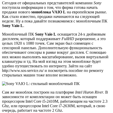
Сегодня от официальных представителей компании
Sony
поступила информация о том, что фирма готова начать
продажи нового
моноблока VAIO L
на европейском рынке.
Как стало известно, продажи начинаются на следующей
неделе. Ну а пока давайте познакомимся с моноблочным ПК
Sony Vaio L
.
Моноблочный ПК
Sony Vaio L
оснащается 24-х дюймовым
дисплеем, который поддерживает
FullHD
разрешение, а это
целых 1920 х 1080 точек. Сам экран был совмещен с
сенсорной панелью. Дополнительную функциональность
обеспечивают сенсоры в рамке вокруг дисплея. С помощью
них можно выполнять масштабирование, вызов виртуальной
клавиатуры и тд. На мой взгляд на этом моноблоке будет
удобно путешествовать по интернету. Зайти на сайт
http://www.sos-service.ru/ и посмотреть пособие по ремонту
стиральных машин тоже вполне возможно.
Сам же моноблок построен на платформе
Intel Huron River
. В
зависимости от комплектации он может быть оснащен
процессором Intel Core i5-2410M, работающим на частоте 2.3
Ghz, или процессором Intel Core i7-2630M, который, в свою
очередь, работает на частоте 2 Ghz.