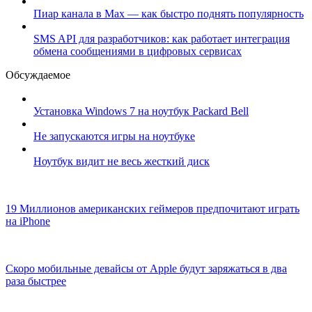
Пиар канала в Max — как быстро поднять популярность
SMS API для разработчиков: как работает интеграция
обмена сообщениями в цифровых сервисах
Обсуждаемое
Установка Windows 7 на ноутбук Packard Bell
Не запускаются игры на ноутбуке
Ноутбук видит не весь жесткий диск
19 Миллионов американских геймеров предпочитают играть
на iPhone
Скоро мобильные девайсы от Apple будут заряжаться в два
раза быстрее