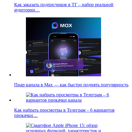
Как заказать подписчиков в ТГ – набор реальной
аудитории…
Пиар канала в Max — как быстро поднять популярность
Как набрать просмотры в Телеграм – 6 вариантов
прокачки…