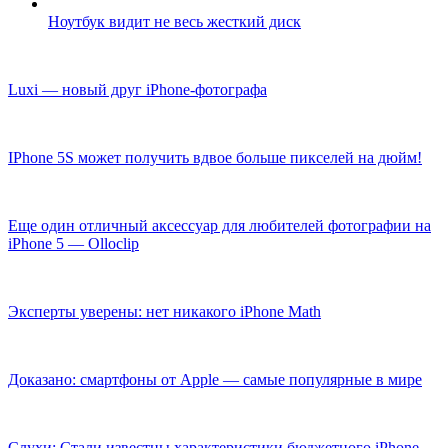
Ноутбук видит не весь жесткий диск
Luxi — новый друг iPhone-фотографа
IPhone 5S может получить вдвое больше пикселей на дюйм!
Еще один отличный аксессуар для любителей фотографии на
iPhone 5 — Olloclip
Эксперты уверены: нет никакого iPhone Math
Доказано: смартфоны от Apple — самые популярные в мире
Слухи: Стали известны характеристики бюджетного iPhone