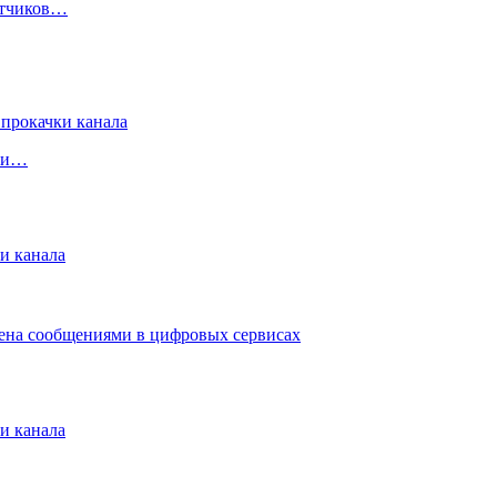
ботчиков…
чки…
и канала
мена сообщениями в цифровых сервисах
и канала