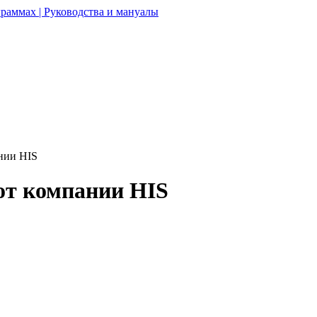
раммах | Руководства и мануалы
нии HIS
от компании HIS