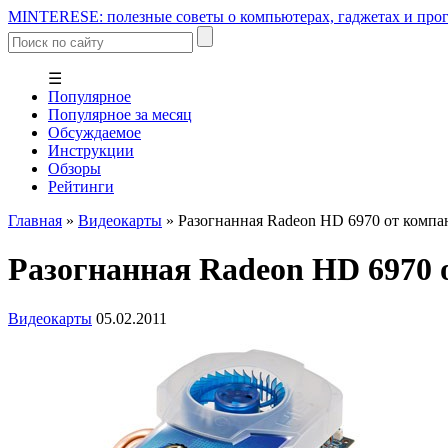
MINTERESE: полезные советы о компьютерах, гаджетах и прог
☰
Популярное
Популярное за месяц
Обсуждаемое
Инструкции
Обзоры
Рейтинги
Главная
»
Видеокарты
»
Разогнанная Radeon HD 6970 от компа
Разогнанная Radeon HD 6970 
Видеокарты
05.02.2011