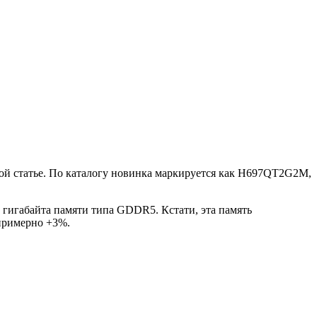
той статье. По каталогу новинка маркируется как H697QT2G2M,
а гигабайта памяти типа GDDR5. Кстати, эта память
 примерно +3%.