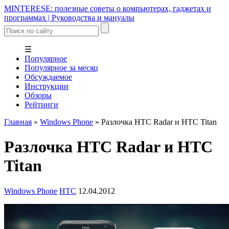
MINTERESE: полезные советы о компьютерах, гаджетах и
программах | Руководства и мануалы
☰
Популярное
Популярное за месяц
Обсуждаемое
Инструкции
Обзоры
Рейтинги
Главная
»
Windows Phone
»
Разлочка HTC Radar и HTC Titan
Разлочка HTC Radar и HTC
Titan
Windows Phone
HTC
12.04.2012