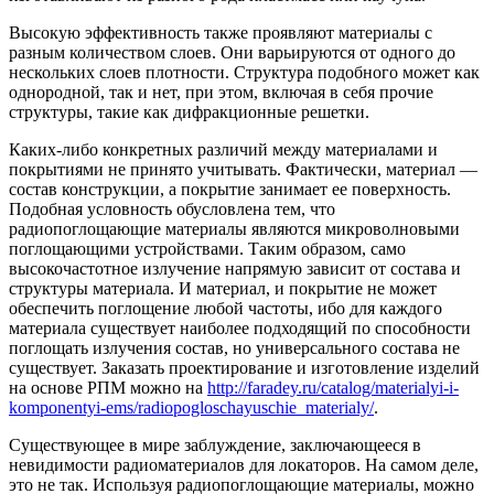
Высокую эффективность также проявляют материалы с
разным количеством слоев. Они варьируются от одного до
нескольких слоев плотности. Структура подобного может как
однородной, так и нет, при этом, включая в себя прочие
структуры, такие как дифракционные решетки.
Каких-либо конкретных различий между материалами и
покрытиями не принято учитывать. Фактически, материал —
состав конструкции, а покрытие занимает ее поверхность.
Подобная условность обусловлена тем, что
радиопоглощающие материалы являются микроволновыми
поглощающими устройствами. Таким образом, само
высокочастотное излучение напрямую зависит от состава и
структуры материала. И материал, и покрытие не может
обеспечить поглощение любой частоты, ибо для каждого
материала существует наиболее подходящий по способности
поглощать излучения состав, но универсального состава не
существует. Заказать проектирование и изготовление изделий
на основе РПМ можно на
http://faradey.ru/catalog/materialyi-i-
komponentyi-ems/radiopogloschayuschie_materialy/
.
Существующее в мире заблуждение, заключающееся в
невидимости радиоматериалов для локаторов. На самом деле,
это не так. Используя радиопоглощающие материалы, можно