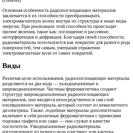
[contents]
Основная особенность радиопоглощающих материалов
заключается в их способности преобразовывать
электромагнитную волну внутри их структуры в иные виды
энергии. При реализации этой способности происходят
прочие явления, такие как: поглощение и рассеяние,
интерференция и дифракция. Благодаря своей способности,
радиоматериалы используются как покрытие для разного рода
поверхностей, тем самым, уменьшая отражения
электромагнитные волн от самих покрытий.
Виды
Различая цели использования, радиопоглощающие материалы
разделяются на два вида — укзодиапазонные и
широкодиапазонные. Частицы ферромагнетика создают
структуру широкодиапазонных радиопоглощающих
материалов, они вводятся непосредственно в сам слой
изоляционного материала, который состоит из немагнитного
диэлектрика. Также, подобные материалы дополнительно
включают в себя различные ферромагнетики с примесями
порошка графита или сажи — они служат в качестве
поглотителя. Узкодиапазонные радиоматериалы
изготавливают из разного рода пластмасс или каучука.