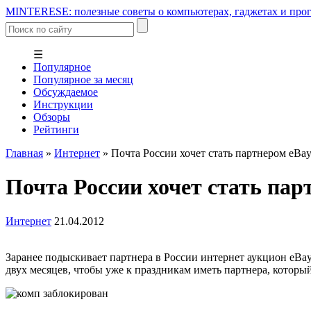
MINTERESE: полезные советы о компьютерах, гаджетах и прог
☰
Популярное
Популярное за месяц
Обсуждаемое
Инструкции
Обзоры
Рейтинги
Главная
»
Интернет
»
Почта России хочет стать партнером eBa
Почта России хочет стать пар
Интернет
21.04.2012
Заранее подыскивает партнера в России интернет аукцион eBay 
двух месяцев, чтобы уже к праздникам иметь партнера, которы