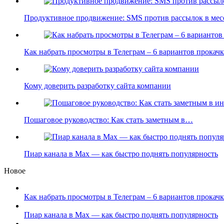
Продуктивное продвижение: SMS против рассылок в мес
Как набрать просмотры в Телеграм – 6 вариантов прока
Кому доверить разработку сайта компании
Пошаговое руководство: Как стать заметным в…
Пиар канала в Max — как быстро поднять популярность
Новое
Как набрать просмотры в Телеграм – 6 вариантов прокачк
Пиар канала в Max — как быстро поднять популярность