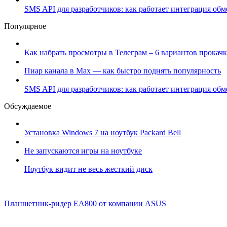
SMS API для разработчиков: как работает интеграция об
Популярное
Как набрать просмотры в Телеграм – 6 вариантов прокачк
Пиар канала в Max — как быстро поднять популярность
SMS API для разработчиков: как работает интеграция об
Обсуждаемое
Установка Windows 7 на ноутбук Packard Bell
Не запускаются игры на ноутбуке
Ноутбук видит не весь жесткий диск
Планшетник-ридер EA800 от компании ASUS