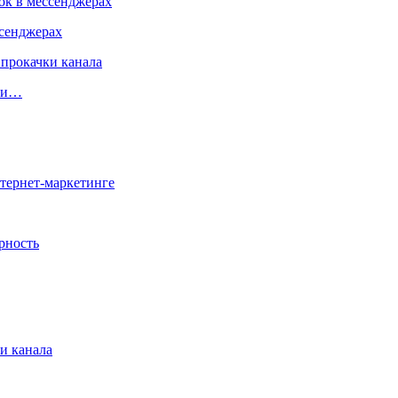
сенджерах
чки…
и канала