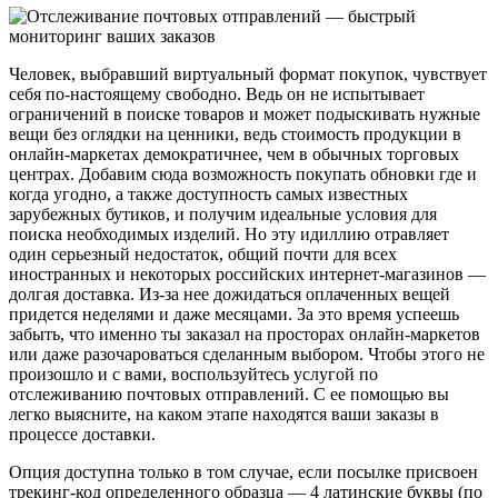
Человек, выбравший виртуальный формат покупок, чувствует
себя по-настоящему свободно. Ведь он не испытывает
ограничений в поиске товаров и может подыскивать нужные
вещи без оглядки на ценники, ведь стоимость продукции в
онлайн-маркетах демократичнее, чем в обычных торговых
центрах. Добавим сюда возможность покупать обновки где и
когда угодно, а также доступность самых известных
зарубежных бутиков, и получим идеальные условия для
поиска необходимых изделий. Но эту идиллию отравляет
один серьезный недостаток, общий почти для всех
иностранных и некоторых российских интернет-магазинов —
долгая доставка. Из-за нее дожидаться оплаченных вещей
придется неделями и даже месяцами. За это время успеешь
забыть, что именно ты заказал на просторах онлайн-маркетов
или даже разочароваться сделанным выбором. Чтобы этого не
произошло и с вами, воспользуйтесь услугой по
отслеживанию почтовых отправлений. С ее помощью вы
легко выясните, на каком этапе находятся ваши заказы в
процессе доставки.
Опция доступна только в том случае, если посылке присвоен
трекинг-код определенного образца — 4 латинские буквы (по