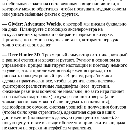
и небольшая сюжетная составляющая в виде наставника, к
которому можно обратиться, чтобы послушать мудрые советы
или узнать забавные факты о фруктах.
—
Glyder: Adventure Worlds
, о которой мы писали буквально
на днях. Планируете с помощью акселерометра на
искусственных крыльях и собираете шарики в воздухе.
Приятная, но немного скучная леталка, которая теперь уж
точно стоит своих денег.
—
Deer Hunter 3D
. Трехмерный симулятор охотника, который
в равной степени и хвалят и ругают. Ругают в основном за
управление, прицел имитирует настоящий и поэтому немного
«гуляет», а для приближения изображения приходится
рисовать пальцем ровный круг. В целом, разработчики
сделали практически все, чтобы зацепить свою целевую
аудиторию: реалистичные ландшафты (леса, пустыни,
снежные равнины конечно не идеальны, но зато игра пойдет
и на слабых смартфонах) и куча различного зверья (а не
только олени, как можно было подумать из названия),
разнообразное оружие, система уровней и получения бонусов
(чтобы было куда стремиться), адекватная оценка ваших
достижений (попадание в далекую цель ценится выше). За
новую цену это все выглядит более чем привлекательно, даже
не смотря на огрехи интерфейса управления.