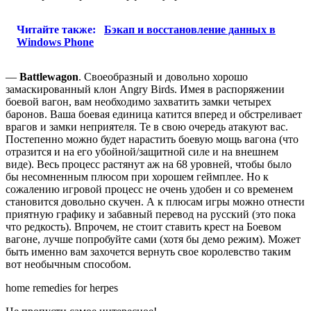
Читайте также:
Бэкап и восстановление данных в
Windows Phone
—
Battlewagon
. Своеобразный и довольно хорошо
замаскированный клон Angry Birds. Имея в распоряжении
боевой вагон, вам необходимо захватить замки четырех
баронов. Ваша боевая единица катится вперед и обстреливает
врагов и замки неприятеля. Те в свою очередь атакуют вас.
Постепенно можно будет нарастить боевую мощь вагона (что
отразится и на его убойной/защитной силе и на внешнем
виде). Весь процесс растянут аж на 68 уровней, чтобы было
бы несомненным плюсом при хорошем геймплее. Но к
сожалению игровой процесс не очень удобен и со временем
становится довольно скучен. А к плюсам игры можно отнести
приятную графику и забавный перевод на русский (это пока
что редкость). Впрочем, не стоит ставить крест на Боевом
вагоне, лучше попробуйте сами (хотя бы демо режим). Может
быть именно вам захочется вернуть свое королевство таким
вот необычным способом.
home remedies for herpes