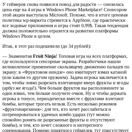
У геймеров снова появился повод для радости — снизилась
цена еще на 4 игры в Windows Phone Marketplace! Спонсором
этой акции выступила Microsoft. Похоже, что в итоге ценовая
политика wp-маркета стремится к AppStore, где практически
все ходовые приложения и игры стоят 0,99$. Такая тенденция
должна положительно отразится на развитии платформы
Windows Phone в целом.
Итак, в этот раз подешевели (до 34 рублей):
— Знаменитая
Fruit Ninja
! Топовая игра на всех платформах,
где используются сенсорные экраны. Разработчики нашли
великолепное применение скользящему движению пальцев по
экрану: в «Фруктовом ниндзе» оно имитирует взмах катаной
(или каким-то другим оружием). Задача игрока заключается в
том, чтобы ловко разрезать взлетающие вверх фрукты и ягоды
(арбуз же ягода!). Чем больше фруктов вы располовините за
один взмах, тем больше получите очков. Ну и чтобы держать
игрока в тонусе, периодически вместе с фруктами взлетают
бомбы, которые трогать нельзя. Есть несколько режимов
«фруктонарезания»: для тех, кто хочет расслабиться и
потренироваться в удачных комбо ударах (тут можно
спокойно ронять не разрезанные фрукты и отсутствуют
бомбы), и тем, кто хочет сложного и интересного
соревнования. Помимо приятного геймплея, тут присутствует