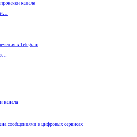
чки…
 в…
и канала
мена сообщениями в цифровых сервисах