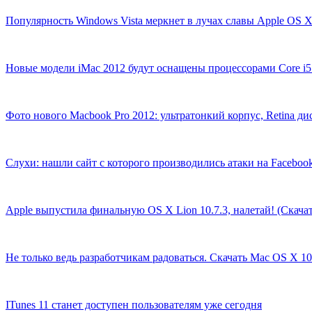
Популярность Windows Vista меркнет в лучах славы Apple OS 
Новые модели iMac 2012 будут оснащены процессорами Core i5
Фото нового Macbook Pro 2012: ультратонкий корпус, Retina д
Слухи: нашли сайт с которого производились атаки на Faceboo
Apple выпустила финальную OS X Lion 10.7.3, налетай! (Скачат
Не только ведь разработчикам радоваться. Скачать Mac OS X 10
ITunes 11 станет доступен пользователям уже сегодня