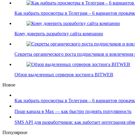
Как набрать просмотры в Телеграм – 6 вариантов прока
Кому доверить разработку сайта компании
Секреты органического роста подписчиков и вовлечения
Обзор выделенных серверов хостинга BITWEB
Новое
Как набрать просмотры в Телеграм – 6 вариантов прокачк
Пиар канала в Max — как быстро поднять популярность
SMS API для разработчиков: как работает интеграция об
Популярное