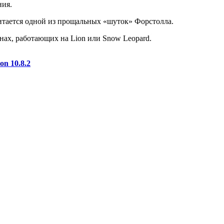
ния.
итается одной из прощальных «шуток» Форстолла.
инах, работающих на Lion или Snow Leopard.
n 10.8.2