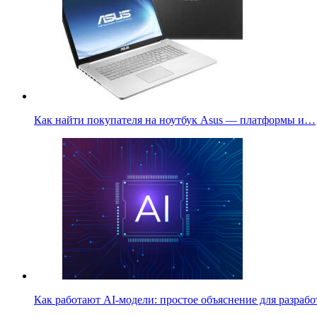
Как найти покупателя на ноутбук Asus — платформы и…
Как работают AI-модели: простое объяснение для разра