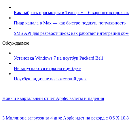
Как набрать просмотры в Телеграм – 6 вариантов прокачк
Пиар канала в Max — как быстро поднять популярность
SMS API для разработчиков: как работает интеграция об
Обсуждаемое
Установка Windows 7 на ноутбук Packard Bell
Не запускаются игры на ноутбуке
Ноутбук видит не весь жесткий диск
Новый квартальный отчет Apple: взлёты и падения
3 Миллиона загрузок за 4 дня: Apple идет на рекорд с OS X 10.8