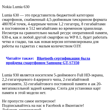
Nokia Lumia 630
Lumia 630 — это представитель бюджетной категории
смартфонов, снабженный 4,5-дюймовым тачскрином формата
480?854 точек, 4-ядерным чипом 1,2 гигагерц, 8 гигабайтами
в постоянном и 512 мегабайтами во временном хранилище.
Несмотря на сравнительно малый ресурс оперативной памяти,
630-я, как и любой другой смартфон на WP 8.1, будет работать
четко и гладко, так как новая версия оптимизирована для
работы на гаджетах с малым количеством ОЗУ.
Читайте также:
Bluetooth-сертификация была
пройдена смартфоном Samsung GT-S7350
Lumia 930 является носителем 5-дюймового Full HD-экрана,
2,2-гигагерцевого 4-ядерного чипа, 2-гигабайтовой
автопамяти, 32-гигабайтового постоянной памяти и аж 20-
мегапиксельной задней камеры. Слота для установки карт
памяти в этой модели нет.
Не пропусти самое интересное!
Подписывайтесь на нас в
Facebook
и
Вконтакте!
Добавить комментарий