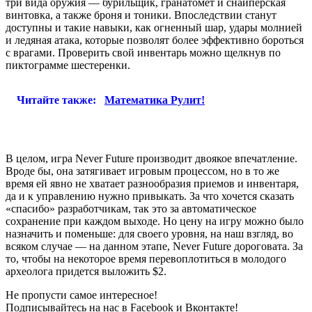
три вида оружия — бурильщик, гранатомет и снайперская
винтовка, а также броня и тоники. Впоследствии станут
доступны и такие навыки, как огненный шар, удары молнией
и ледяная атака, которые позволят более эффективно бороться
с врагами. Проверить свой инвентарь можно щелкнув по
пиктограмме шестеренки.
Читайте также:
Математика Рулит!
В целом, игра Never Future производит двоякое впечатление.
Вроде бы, она затягивает игровым процессом, но в то же
время ей явно не хватает разнообразия приемов и инвентаря,
да и к управлению нужно привыкать. За что хочется сказать
«спасибо» разработчикам, так это за автоматическое
сохранение при каждом выходе. Но цену на игру можно было
назначить и поменьше: для своего уровня, на наш взгляд, во
всяком случае — на данном этапе, Never Future дороговата. За
то, чтобы на некоторое время перевоплотиться в молодого
археолога придется выложить $2.
Не пропусти самое интересное!
Подписывайтесь на нас в
Facebook
и
Вконтакте!